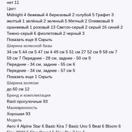
нет
11
Цвет
Midnight
4
бежевый
4
бирюзовый
2
голубой
5
Графит
3
желтый
1
зелёный
2
зеленый
5
Мятный
2
Оливковый
9
оранжевый
1
розовый
13
Светло-серый
2
серый
16
синий
2
Темно-серый
6
фиолетовый
2
черный
3
Показать еще 8
Скрыть
Ширина колесной базы
34 см
5
44 см
5
47 см
4
49 см
5
51 см
27
52 см
8
58 см
7
59 см
7
Передние - 28 см, задние - 50 см
9
Передние - 34 см, задние - 55 см
6
Передние - 34 см, задние - 57 см
5
Показать еще 1
Скрыть
Ширина коляски
до 60 см
12
Бренд и комплектация
Rant прогулочные
93
Маневренность
Хорошая
93
Модель
Aero
4
Alpine Star
6
Basic Kira
7
Basic Uno
5
Beat
6
Bloom
6