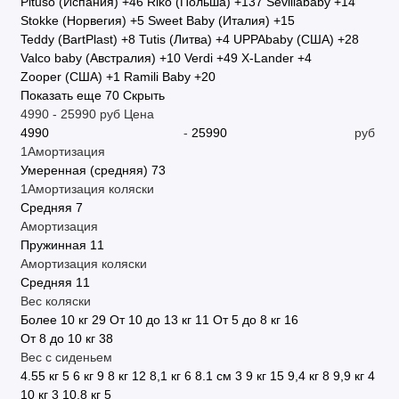
Pituso (Испания)
+46
Riko (Польша)
+137
Sevillababy
+14
Stokke (Норвегия)
+5
Sweet Baby (Италия)
+15
Teddy (BartPlast)
+8
Tutis (Литва)
+4
UPPAbaby (США)
+28
Valco baby (Австралия)
+10
Verdi
+49
X-Lander
+4
Zooper (США)
+1
Ramili Baby
+20
Показать еще 70
Скрыть
4990
-
25990
руб
Цена
-
руб
1Амортизация
Умеренная (средняя)
73
1Амортизация коляски
Средняя
7
Амортизация
Пружинная
11
Амортизация коляски
Средняя
11
Вес коляски
Более 10 кг
29
От 10 до 13 кг
11
От 5 до 8 кг
16
От 8 до 10 кг
38
Вес с сиденьем
4.55 кг
5
6 кг
9
8 кг
12
8,1 кг
6
8.1 см
3
9 кг
15
9,4 кг
8
9,9 кг
4
10 кг
3
10,8 кг
5