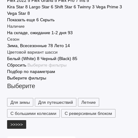
Flex 2022
5
Flex Grand
5
Flex Pro
7
Iris
5
Kira Star
8
Largo Star
6
Shift Star
6
Twinny
3
Vega Prime
3
Vega Star
8
Показать еще 6
Скрыть
Наличие
На складе, ожидание 1-2 дня
93
Сезон
Зима, Всесезонные
78
Лето
14
Цветовой вариант шасси
Белый (White)
8
Черный (Black)
85
Сбросить
Выберите фильтры
Подбор по параметрам
Выберите фильтры
Выберите
Для зимы
Для путешествий
Летние
С большими колесами
С реверсивным блоком
>>>>>