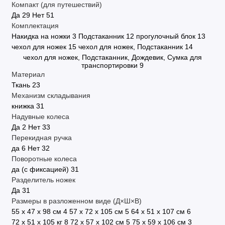
Компакт (для путешествий)
Да
29
Нет
51
Комплектация
Накидка на ножки
3
Подстаканник
12
прогулочный блок
13
чехол для ножек
15
чехол для ножек, Подстаканник
14
чехол для ножек, Подстаканник, Дождевик, Сумка для
транспортировки
9
Материал
Ткань
23
Механизм складывания
книжка
31
Надувные колеса
Да
2
Нет
33
Перекидная ручка
да
6
Нет
32
Поворотные колеса
да (с фиксацией)
31
Разделитель ножек
Да
31
Размеры в разложенном виде (Д×Ш×В)
55 x 47 x 98 см
4
57 х 72 х 105 см
5
64 x 51 x 107 см
6
72 x 51 x 105 кг
8
72 х 57 х 102 см
5
75 x 59 x 106 см
3