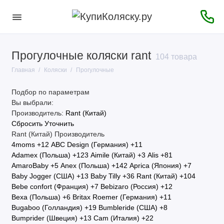
Прогулочные коляски rant
104 товара
Главная
Коляски
Прогулочные
Подбор по параметрам
Вы выбрали:
Производитель:
Rant (Китай)
Сбросить
Уточнить
Rant (Китай)
Производитель
4moms
+12
ABC Design (Германия)
+11
Adamex (Польша)
+123
Aimile (Китай)
+3
Alis
+81
AmaroBaby
+5
Anex (Польша)
+142
Aprica (Япония)
+7
Baby Jogger (США)
+13
Baby Tilly
+36
Rant (Китай)
+104
Bebe confort (Франция)
+7
Bebizaro (Россия)
+12
Bexa (Польша)
+6
Britax Roemer (Германия)
+11
Bugaboo (Голландия)
+19
Bumbleride (США)
+8
Bumprider (Швеция)
+13
Cam (Италия)
+22