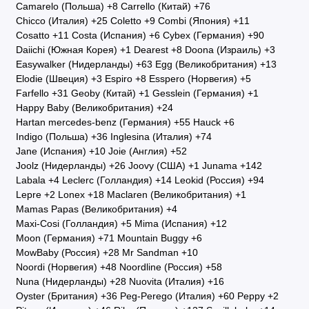
Camarelo (Польша)
+8
Carrello (Китай)
+76
Chicco (Италия)
+25
Coletto
+9
Combi (Япония)
+11
Cosatto
+11
Costa (Испания)
+6
Cybex (Германия)
+90
Daiichi (Южная Корея)
+1
Dearest
+8
Doona (Израиль)
+3
Easywalker (Нидерланды)
+63
Egg (Великобритания)
+13
Elodie (Швеция)
+3
Espiro
+8
Esspero (Норвегия)
+5
Farfello
+31
Geoby (Китай)
+1
Gesslein (Германия)
+1
Happy Baby (Великобритания)
+24
Hartan mercedes-benz (Германия)
+55
Hauck
+6
Indigo (Польша)
+36
Inglesina (Италия)
+74
Jane (Испания)
+10
Joie (Англия)
+52
Joolz (Нидерланды)
+26
Joovy (США)
+1
Junama
+142
Labala
+4
Leclerc (Голландия)
+14
Leokid (Россия)
+94
Lepre
+2
Lonex
+18
Maclaren (Великобритания)
+1
Mamas Papas (Великобритания)
+4
Maxi-Cosi (Голландия)
+5
Mima (Испания)
+12
Moon (Германия)
+71
Mountain Buggy
+6
MowBaby (Россия)
+28
Mr Sandman
+10
Noordi (Норвегия)
+48
Noordline (Россия)
+58
Nuna (Нидерланды)
+28
Nuovita (Италия)
+16
Oyster (Британия)
+36
Peg-Perego (Италия)
+60
Peppy
+2