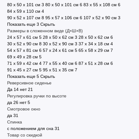
80 x 50 x 101 см
3
80 х 50 х 101 см
6
83 х 55 х 108 см
6
84 x 59 x 110 см
4
90 x 52 x 107 см
8
95 х 57 х 106 см
6
107 х 52 х 90 см
3
Показать еще 3
Скрыть
Размеры в сложенном виде (Д×Ш×В)
24 х 57 х 61 см
5
28 x 50 x 62 см
3
28 х 50 х 62 см
6
30 x 52 x 90 см
8
30 х 52 х 90 см
3
37 x 34 x 18 см
4
54 х 57 х 81 см
6
57 х 24 х 61 см
5
65 x 58 x 29 см
7
69 х 49 х 28 см
5
71 x 59 x 42 см
4
77 х 55 х 40 см
6
87 х 51 х 28 см
6
91 x 45 x 27 см
5
95 x 51 x 35 см
7
Показать еще 5
Скрыть
Реверсивное сиденье
Да
14
нет
21
Регулировка ручки по высоте
да
26
нет
5
Смотровое окно
да
31
Спинка
с положением для сна
31
Товар со скидкой