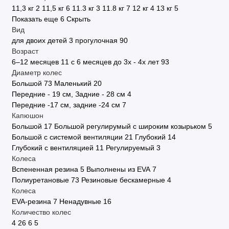
11,3 кг
2
11,5 кг
6
11.3 кг
3
11.8 кг
7
12 кг
4
13 кг
5
Показать еще 6
Скрыть
Вид
для двоих детей
3
прогулочная
90
Возраст
6–12 месяцев
11
с 6 месяцев до 3х - 4х лет
93
Диаметр колес
Большой
73
Маленький
20
Передние - 19 см, Задние - 28 см
4
Передние -17 см, задние -24 см
7
Капюшон
Большой
17
Большой регулирумый с широким козырьком
5
Большой с системой вентиляции
21
Глубокий
14
Глубокий с вентиляцией
11
Регулируемый
3
Колеса
Вспененная резина
5
Выполнены из EVA
7
Полиуретановые
73
Резиновые бескамерные
4
Колеса
EVA-резина
7
Ненадувные
16
Количество колес
4
26
6
5