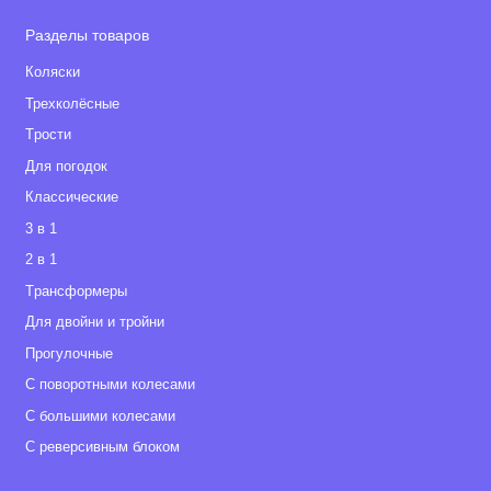
Разделы товаров
Коляски
Трехколёсные
Tрости
Для погодок
Классические
3 в 1
2 в 1
Tрансформеры
Для двойни и тройни
Прогулочные
С поворотными колесами
С большими колесами
С реверсивным блоком