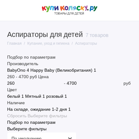
Аспираторы для детей
7 товаров
Главная
Купание, уход и гигиена
Аспираторы
Подбор по параметрам
Производитель
BabyOno
4
Happy Baby (Великобритания)
1
260
-
4700
руб
Цена
-
руб
Цвет
белый
1
Мятный
1
розовый
1
Наличие
На складе, ожидание 1-2 дня
1
Сбросить
Выберите фильтры
Подбор по параметрам
Выберите фильтры