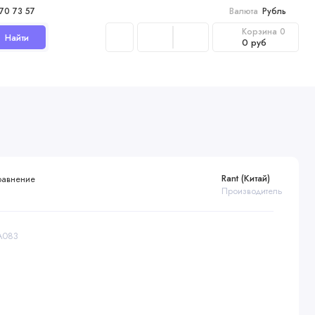
970 73 57
Валюта
Рубль
Корзина
0
Найти
0 руб
Rant (Китай)
равнение
Производитель
RA083