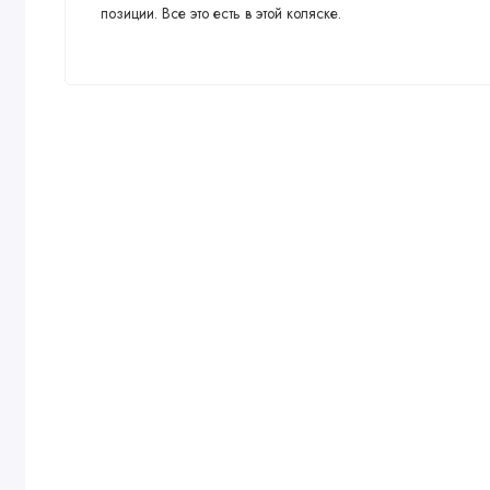
• Габариты товара без упаковки: 72х57х105 см
позиции. Все это есть в этой коляске.
*Важная информация!
Производитель оставляет за собой право без предварительного
комплектацию или технологию изготовления изделия с целью ул