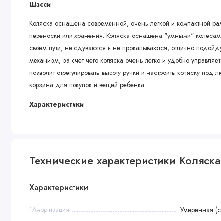
Шасси
Коляска оснащена современной, очень легкой и компактной ра
переноски или хранения. Коляска оснащена "умными" колесами
своем пути, не сдуваются и не прокалываются, отлично подой
механизм, за счет чего коляска очень легко и удобно управляе
позволит отрегулировать высоту ручки и настроить коляску под 
корзина для покупок и вещей ребенка.
Характеристики
Прогулочный блок
• Реверсивный блок (лицом к маме, лицом к миру)
• Кроха будет под надежной защитой теплой накидки
Технические характеристики Коляска 
• На широкую подножку очень удобно ставить меленькие ножки
• Всепогодный капюшон с козырьком от солнца и смотровым с
Характеристики
• Дополнительная секция на молнии, увеличивающая капюшон
• Молнии прорезенены, чтобы предотвратить попадание осадк
1Амортизация
Умеренная (с
• Чехлы, выполненные из ткани со специальной пропиткой и с 