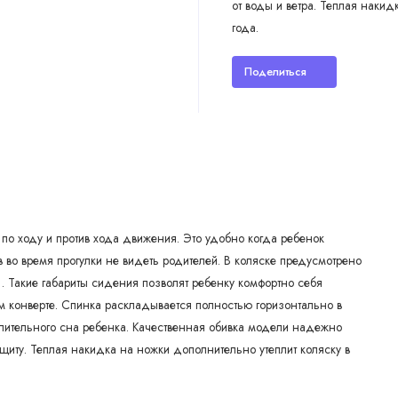
от воды и ветра. Теплая накид
года.
Поделиться
по ходу и против хода движения. Это удобно когда ребенок
в во время прогулки не видеть родителей. В коляске предусмотрено
. Такие габариты сидения позволят ребенку комфортно себя
м конверте. Спинка раскладывается полностью горизонтально в
длительного сна ребенка. Качественная обивка модели надежно
щиту. Теплая накидка на ножки дополнительно утеплит коляску в