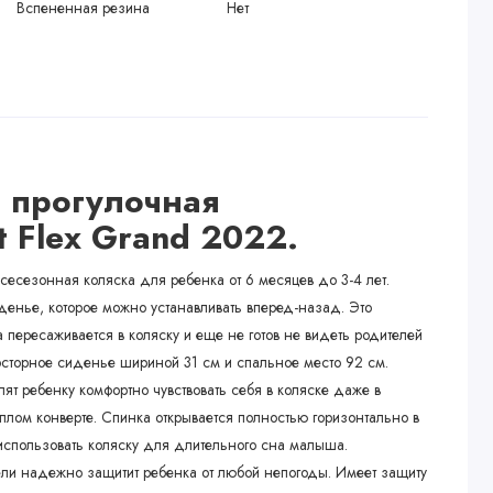
Вспененная резина
Нет
 прогулочная
t Flex Grand 2022.
есезонная коляска для ребенка от 6 месяцев до 3-4 лет.
енье, которое можно устанавливать вперед-назад. Это
 пересаживается в коляску и еще не готов не видеть родителей
росторное сиденье шириной 31 см и спальное место 92 см.
ят ребенку комфортно чувствовать себя в коляске даже в
лом конверте. Спинка открывается полностью горизонтально в
 использовать коляску для длительного сна малыша.
ли надежно защитит ребенка от любой непогоды. Имеет защиту