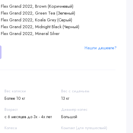
Нашли дешевле?
Вес коляски
Вес с сиденьем
Более 10 кг
13 кг
Возраст
Диаметр колес
с 6 месяцев до 3х - 4х лет
Большой
Колеса
Компакт (для путешествий)