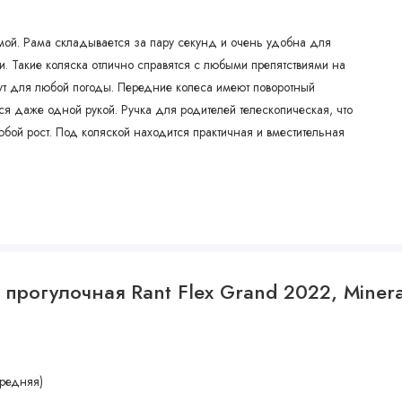
мой. Рама складывается за пару секунд и очень удобна для
. Такие коляска отлично справятся с любыми препятствиями на
дут для любой погоды. Передние колеса имеют поворотный
тся даже одной рукой. Ручка для родителей телескопическая, что
любой рост. Под коляской находится практичная и вместительная
прогулочная Rant Flex Grand 2022, Mineral
етчатым окошком
ов
редняя)
защитой от солнечных лучей