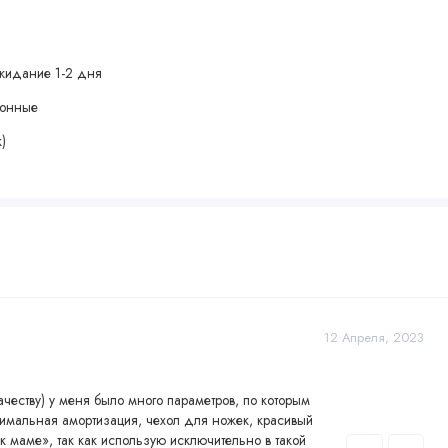
жидание 1-2 дня
зонные
)
м
12 Апреля, 2023
ачеству) у меня было много параметров, по которым
нимальная амортизация, чехол для ножек, красивый
 маме», так как использую исключительно в такой