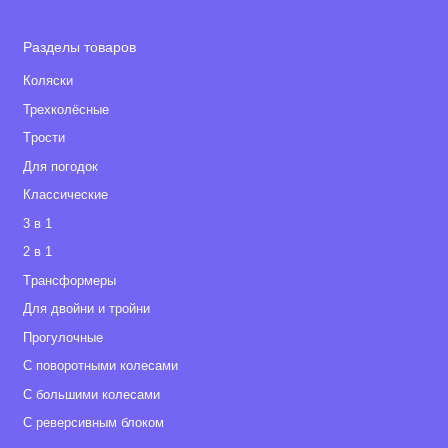
Разделы товаров
Коляски
Трехколёсные
Tрости
Для погодок
Классические
3 в 1
2 в 1
Tрансформеры
Для двойни и тройни
Прогулочные
С поворотными колесами
С большими колесами
С реверсивным блоком