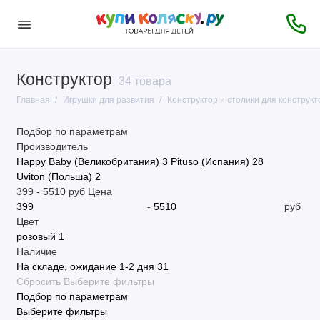
Конструктор
34 товара
Главная
Игрушки для развития
Конструктор и столики для конструкт
Подбор по параметрам
Производитель
Happy Baby (Великобритания)
3
Pituso (Испания)
28
Uviton (Польша)
2
399
-
5510
руб
Цена
-
руб
Цвет
розовый
1
Наличие
На складе, ожидание 1-2 дня
31
Сбросить
Выберите фильтры
Подбор по параметрам
Выберите фильтры