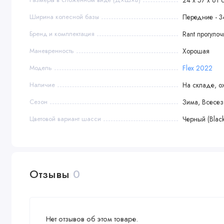
• Поворотные колеса с функцией фиксации передних колес
Ширина колесной базы
Передние - 3
• Полиуретановые колеса
Бренд и комплектация
Rant прогуло
Габариты
Маневренность
Хорошая
• Вес коляски: 10,8 кг
Модель
Flex 2022
• Размеры в разложенном виде: 72 х 57 х 102 см
Наличие
На складе, о
• Размеры в сложенном виде: 24 х 57 х 61 см
• Вес упаковки: 12,2 кг
Сезон
Зима, Всесе
• Размеры упаковки: 23 х 51 х 66,5 см
Цветовой вариант шасси
Черный (Black
Отзывы
0
Нет отзывов об этом товаре.