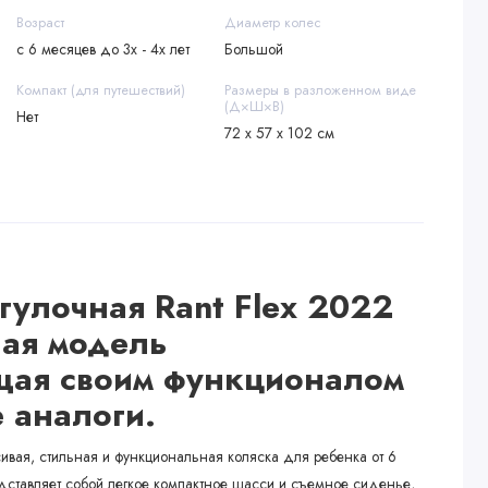
Возраст
Диаметр колес
с 6 месяцев до 3х - 4х лет
Большой
Компакт (для путешествий)
Размеры в разложенном виде
(Д×Ш×В)
Нет
72 х 57 х 102 см
гулочная Rant Flex 2022
ная модель
щая своим функционалом
 аналоги.
сивая, стильная и функциональная коляска для ребенка от 6
едставляет собой легкое компактное шасси и съемное сиденье,