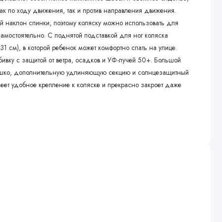
ак по ходу движения, так и против направления движения.
 наклон спинки, поэтому коляску можно использовать для
самостоятельно. С поднятой подставкой для ног коляска
31 см), в которой ребенок может комфортно спать на улице.
бивку с защитой от ветра, осадков и УФ-лучей 50+. Большой
ошко, дополнительную удлиняющую секцию и солнцезащитный
еет удобное крепление к коляске и прекрасно закроет даже