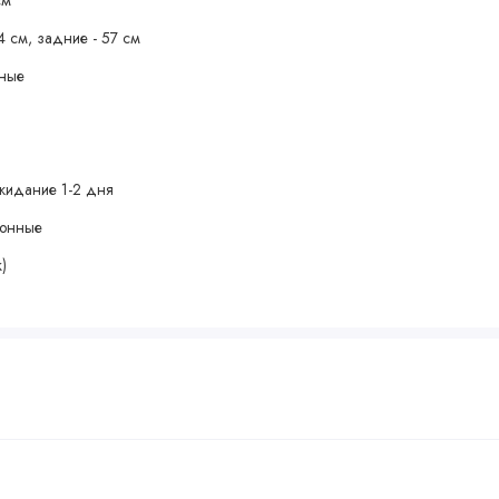
4 см, задние - 57 см
чные
жидание 1-2 дня
зонные
)