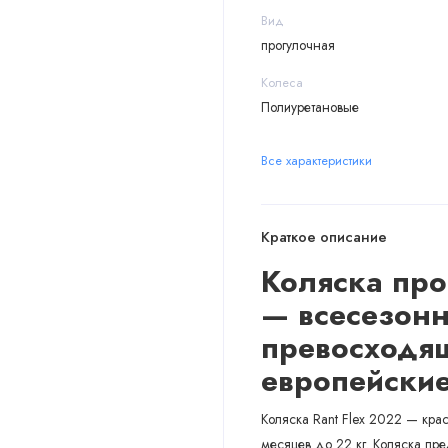
Вид
прогулочная
Колеса
Полиуретановые
Все характеристики
Краткое описание
Коляска про
— всесезон
превосходя
европейские
Коляска Rant Flex 2022 — кра
месяцев до 22 кг. Коляска пр