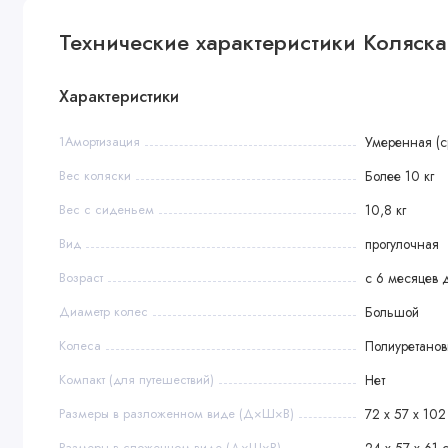
• Реверсивный блок
Технические характеристики Коляска
• Размер спального места: 92 х 31 см
• Высота от пола до ручки: 82-103 см
• 5-точечные ремни безопасности
Характеристики
• Съемная ручка-бампер
1Амортизация
Умеренная (с
• Регулируемая ручка
• Регулировка наклона спинки: 3 положения
Вес коляски
Более 10 кг
• Капюшон опускается до бампера
Вес с сиденьем
10,8 кг
• Регулировка капора: 4 положения
Вид
прогулочная
Возраст
с 6 месяцев д
Шасси
Диаметр колес
Большой
• Механизм складывания: книжка
Колеса
Полиуретано
• Ширина колесной базы передние / задние: 34 см / 57 см
• Диаметр колес передние / задние: 17 см / 24 см
Компакт (для путешествий)
Нет
• Регулируемая подножка: 4 положения
Размеры в разложенном виде (Д×Ш×В)
72 х 57 х 102
• Ножной тормоз
• Пружинная амортизация
Размеры в сложенном виде (Д×Ш×В)
24 х 57 х 61 