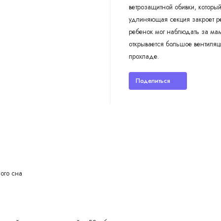
ветрозащитной обивки, который
удлиняющая секция закроет ре
ребенок мог наблюдать за ма
открывается большое вентиляц
прохладе.
Поделиться
ного сна