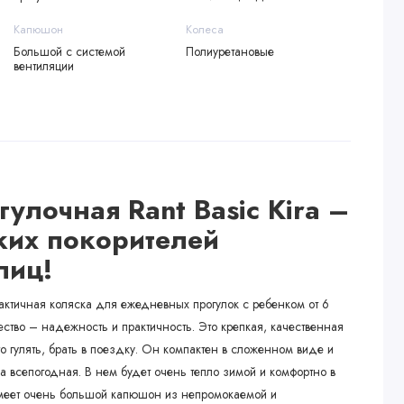
Капюшон
Колеса
Большой с системой
Полиуретановые
вентиляции
улочная Rant Basic Kira –
ких покорителей
лиц!
актичная коляска для ежедневных прогулок с ребенком от 6
ство – надежность и практичность. Это крепкая, качественная
о гулять, брать в поездку. Он компактен в сложенном виде и
а всепогодная. В нем будет очень тепло зимой и комфортно в
имеет очень большой капюшон из непромокаемой и