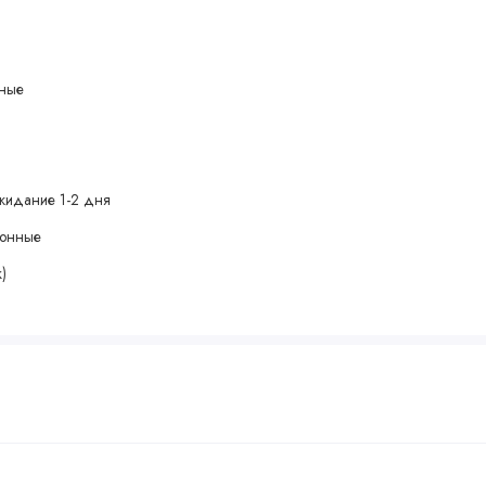
чные
жидание 1-2 дня
зонные
)