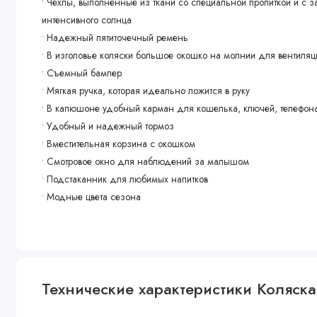
• Чехлы, выполненные из ткани со специальной пропиткой и с за
интенсивного солнца
• Надежный пятиточечный ремень
• В изголовье коляски большое окошко на молнии для вентиляц
• Съемный бампер
• Мягкая ручка, которая идеально ложится в руку
• В капюшоне удобный карман для кошелька, ключей, телефон
• Удобный и надежный тормоз
• Вместительная корзина с окошком
• Смотровое окно для наблюдений за малышом
• Подстаканник для любимых напитков
• Модные цвета сезона
Характеристики
• Регулировка подножки: Да
• Регулировка капора прогулочного блока: 3 положений
Технические характеристики Коляска 
• Материал изделия: Ткань
• Регулировка спинки: 3 положения