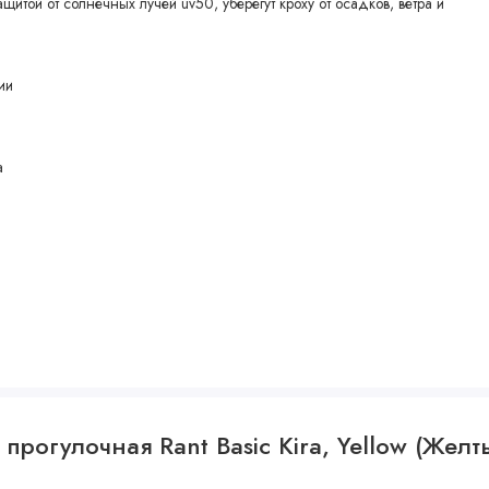
щитой от солнечных лучей uv50, уберегут кроху от осадков, ветра и
ии
а
прогулочная Rant Basic Kira, Yellow (Желт