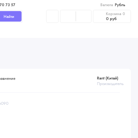
970 73 57
Валюта
Рубль
Корзина
0
Найти
0 руб
Rant (Китай)
равнение
Производитель
RA090