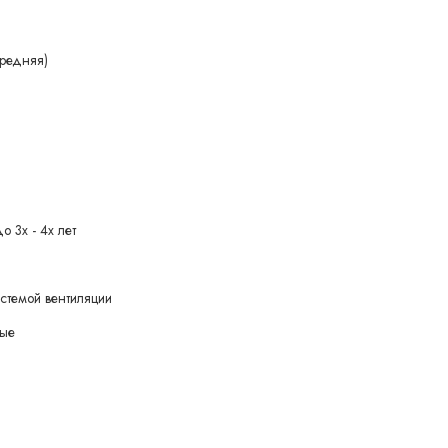
редняя)
о 3х - 4х лет
стемой вентиляции
вые