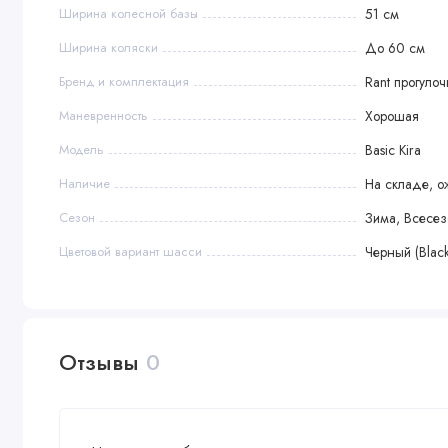
Ширина колесной базы
51 см
Ширина коляски
До 60 см
Бренд и комплектация
Rant прогуло
Маневренность
Хорошая
Модель
Basic Kira
Наличие
На складе, о
Сезон
Зима, Всесе
Цветовой вариант шасси
Черный (Black
Отзывы
0