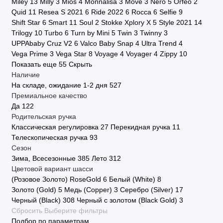
Miley
13
Milly
3
Mios
4
Monnalisa
3
Move
3
Nero
5
Orfeo
2
Quid
11
Resea S 2021
6
Ride 2022
6
Rocca
6
Selfie
9
Shift Star
6
Smart
11
Soul
2
Stokke Xplory X
5
Style 2021
14
Trilogy
10
Turbo
6
Turn by Mini
5
Twin
3
Twinny
3
UPPAbaby Cruz V2
6
Valco Baby Snap 4 Ultra Trend
4
Vega Prime
3
Vega Star
8
Voyage
4
Voyager
4
Zippy
10
Показать еще 55
Скрыть
Наличие
На складе, ожидание 1-2 дня
527
Премиальное качество
Да
122
Родительская ручка
Классическая регулировка
27
Перекидная ручка
11
Телескопическая ручка
93
Сезон
Зима, Всесезонные
385
Лето
312
Цветовой вариант шасси
(Розовое Золото) RoseGold
6
Белый (White)
8
Золото (Gold)
5
Медь (Copper)
3
Серебро (Silver)
17
Черный (Black)
308
Черный с золотом (Black Gold)
3
Сбросить
Выберите фильтры
Подбор по параметрам