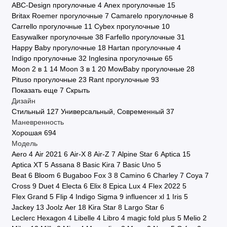
ABC-Design прогулочные
4
Anex прогулочные
15
Britax Roemer прогулочные
7
Camarelo прогулочные
8
Carrello прогулочные
11
Cybex прогулочные
10
Easywalker прогулочные
38
Farfello прогулочные
31
Happy Baby прогулочные
18
Hartan прогулочные
4
Indigo прогулочные
32
Inglesina прогулочные
65
Moon 2 в 1
14
Moon 3 в 1
20
MowBaby прогулочные
28
Pituso прогулочные
23
Rant прогулочные
93
Показать еще 7
Скрыть
Дизайн
Стильный
127
Универсальный, Современный
37
Маневренность
Хорошая
694
Модель
Aero
4
Air 2021
6
Air-X
8
Air-Z
7
Alpine Star
6
Aptica
15
Aptica XT
5
Assana
8
Basic Kira
7
Basic Uno
5
Beat
6
Bloom
6
Bugaboo Fox 3
8
Camino
6
Charley
7
Coya
7
Cross
9
Duet
4
Electa
6
Elix
8
Epica Lux
4
Flex 2022
5
Flex Grand
5
Flip
4
Indigo Sigma
9
influencer xl
1
Iris
5
Jackey
13
Joolz Aer
18
Kira Star
8
Largo Star
6
Leclerc Hexagon
4
Libelle
4
Libro
4
magic fold plus
5
Melio
2