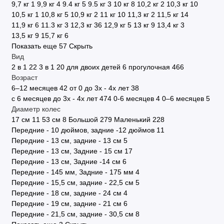
9,7 кг
1
9,9 кг
4
9.4 кг
5
9.5 кг
3
10 кг
8
10,2 кг
2
10,3 кг
10
10,5 кг
1
10,8 кг
5
10,9 кг
2
11 кг
10
11,3 кг
2
11,5 кг
14
11,9 кг
6
11.3 кг
3
12,3 кг
36
12,9 кг
5
13 кг
9
13,4 кг
3
13,5 кг
9
15,7 кг
6
Показать еще 57
Скрыть
Вид
2 в 1
22
3 в 1
20
для двоих детей
6
прогулочная
466
Возраст
6–12 месяцев
42
от 0 до 3х - 4х лет
38
с 6 месяцев до 3х - 4х лет
474
0-6 месяцев
4
0–6 месяцев
5
Диаметр колес
17 см
11
53 см
8
Большой
279
Маленький
228
Передние - 10 дюймов, задние -12 дюймов
11
Передние - 13 см, задние - 13 см
5
Передние - 13 см, Задние - 15 см
17
Передние - 13 см, Задние -14 см
6
Передние - 145 мм, Задние - 175 мм
4
Передние - 15,5 см, задние - 22,5 см
5
Передние - 18 см, задние - 24 см
4
Передние - 19 см, задние - 21 см
6
Передние - 21,5 см, задние - 30,5 см
8