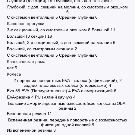
Глубокий (4 секции)
19
Глубокий, есть доп. козырек
2
Глубокий, с доп. секцией на молнии, со смотровым окошком
6
С системой вентиляции
5
Средней глубины
6
Капюшон прогулки
3-х секционный, со смотровым окошком
8
Большой
11
Большой (3 секции)
19
Большой, 3-х секционный, с доп. секцией на молнии
6
Большой, со смотровым окошком
2
С системой вентиляции
5
Средней глубины
6
Классическая рама
нет
5
Колеса
2 передних поворотных EVA - колеса (с фиксацией), 2
задних пластиковых колеса (с тормозами)
4
Eva
55
EVA (Полиуритановые)
4
EVA с амортизацией
6
EVA-резина
4
PU (мягкий каучук)
4
Большие амортизированные износостойкие колеса из ЭВА-
резины
2
Вспененная резина
11
Вспененная резина, передние поворотные с возможностью
фиксации одной кнопкой
9
Из вспененной резины
3