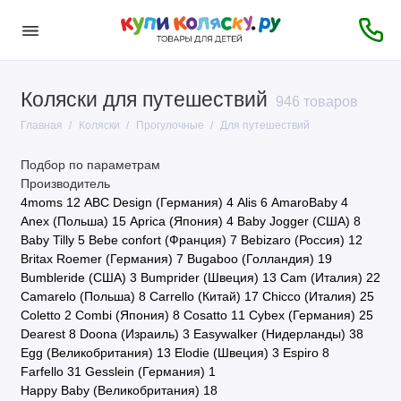
Коляски для путешествий
946 товаров
Главная
Коляски
Прогулочные
Для путешествий
Подбор по параметрам
Производитель
4moms
12
ABC Design (Германия)
4
Alis
6
AmaroBaby
4
Anex (Польша)
15
Aprica (Япония)
4
Baby Jogger (США)
8
Baby Tilly
5
Bebe confort (Франция)
7
Bebizaro (Россия)
12
Britax Roemer (Германия)
7
Bugaboo (Голландия)
19
Bumbleride (США)
3
Bumprider (Швеция)
13
Cam (Италия)
22
Camarelo (Польша)
8
Carrello (Китай)
17
Chicco (Италия)
25
Coletto
2
Combi (Япония)
8
Cosatto
11
Cybex (Германия)
25
Dearest
8
Doona (Израиль)
3
Easywalker (Нидерланды)
38
Egg (Великобритания)
13
Elodie (Швеция)
3
Espiro
8
Farfello
31
Gesslein (Германия)
1
Happy Baby (Великобритания)
18