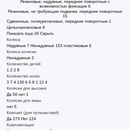
Резиновые, надувные, передние поворотные с
возможностью фиксации
6
Резиновые, не требующие подкачки, передние поворотные
15
Сдвоенные, полиуретановые, передние поворотные
1
Цельнорезиновые
6
Показать еще 26
Скрыть
Колеса
Надувные
7
Ненадувные
153
пластиковые
6
Колеса коляски
Ненадувные
2
Количество детей
1
2
2
8
Количество колес
3
7
4
130
6
5
8
1
12
4
Коляски для высоких
Да
50
нет
1
Коляски для зимы
нет
5
Компакт (для путешествий)
Да
273
Нет
124
Комплектация