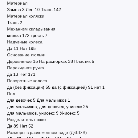
Материал
Замша
3
Лен
10
Ткань
142
Материал коляски
Ткань
2
Механизм складывания
книжка
172
трость
7
Надувные колеса
Да
11
Нет
195
Основание люльки
Деревянное
15
На распорках
38
Пластик
5
Перекидная ручка
да
13
Нет
171
Поворотные колеса
да (без фиксации)
55
да (с фиксацией)
91
нет
1
Пол
для девочек
5
Для мальчиков
1
для мальчиков, для девочек, унисекс
25
для мальчиков, унисекс
9
Унисекс
5
Разделитель ножек
Да
89
Нет
52
Размеры в разложенном виде (Д×Ш×В)