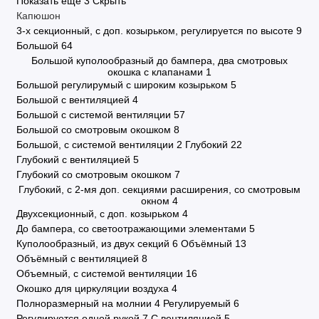
Показать еще 3
Скрыть
Капюшон
3-х секционный, с доп. козырьком, регулируется по высоте
9
Большой
64
Большой куполообразный до бампера, два смотровых
окошка с клапанами
1
Большой регулирумый с широким козырьком
5
Большой с вентиляцией
4
Большой с системой вентиляции
57
Большой со смотровым окошком
8
Большой, с системой вентиляции
2
Глубокий
22
Глубокий с вентиляцией
5
Глубокий со смотровым окошком
7
Глубокий, с 2-мя доп. секциями расширения, со смотровым
окном
4
Двухсекционный, с доп. козырьком
4
До бампера, со светоотражающими элементами
5
Куполообразный, из двух секций
6
Объёмный
13
Объёмный с вентиляцией
8
Объемный, с системой вентиляции
16
Окошко для циркуляции воздуха
4
Полноразмерный на молнии
4
Регулируемый
6
Регулируется одной рукой
7
С вентиляцией
5