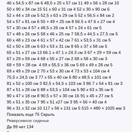
46 х 54,5 х 87 см
6
48,5 x 25 x 57 см
11
49 x 56 x 28 см
10
50 x 90 x 34 см
15
51 x 60 x 31 см
4
52 х 30 х 90 см
6
52 х 44 х 18 см
5
52,5 x 63 x 29 см
5
52 х 56,5 х 84 см
2
54 х 57 х 81 см
6
55 × 49 × 25 см
8
56.5 х 47.6 х 27 см
4
57 x 30 см
4
57 x 48,5 x 26 см
4
57 х 24 х 61 см
5
57 х 48 х 26 см
5
58 х 46 х 25 см
7
58,5 х 44,5 х 27,5 см
5
60 х 48 х 23 см
4
61 х 57 х 42 см
7
61 х 53,5 х 31 см
5
62 х 50 х 28 см
6
63 х 53 х 31 см
8
65 х 37 х 58 см
5
65 х 51 х 27 см
13
66.1 x 47.1 x 24.3 см
3
67 × 29 × 59 см
4
67 х 29 х 59 см
4
68 x 55 x 27 см
2
68 х 58 х 30 см
3
68 × 59 × 28 см
4
69 x 55,5 x 36 см
5
69 х 49 х 28 см
5
69 х 49 х 29 см
2
70 х 53 х 30 см
4
73 х 53 х 104 см
4
75,5 х 24,5 см
3
77 х 55 х 40 см
6
80 х 48,5 х 101 см
4
81 х 52 х 100 см
3
82,5 х 54,5 х 103 см
3
86.7 х 54 х 81 см
3
87 х 51 х 28 см
6
88 х 53,5 х 104 см
5
90 x 63 x 35 см
6
90 х 47 х 18 см
8
90,5 х 57 х 30 см
16
91 x 45 x 27 см
5
95 x 51 x 35 см
7
95 х 51 х27 см
3
95 × 56 × 40 см
4
96 х 31 x 32 см
10
117 х 56 х 131 см
5
515 × 480 × 1025 мм
3
Показать еще 75
Скрыть
Реверсивное сиденье
Да
99
нет
134