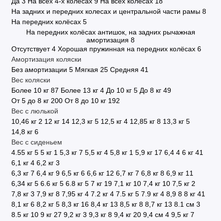
Да
3
На всех 4-х колесах
9
На всех колесах
18
На задних и передних колесах и центральной части рамы
8
На передних колёсах
5
На передних колёсах антишок, на задних рычажная
амортизация
8
Отсутствует
4
Хорошая пружинная на передних колёсах
6
Амортизация коляски
Без амортизации
5
Мягкая
25
Средняя
41
Вес коляски
Более 10 кг
87
Более 13 кг
4
До 10 кг
5
До 8 кг
49
От 5 до 8 кг
200
От 8 до 10 кг
192
Вес с люлькой
10,46 кг
2
12 кг
14
12,3 кг
5
12,5 кг
4
12,85 кг
8
13,3 кг
5
14,8 кг
6
Вес с сиденьем
4.55 кг
5
5 кг
1
5,3 кг
7
5,5 кг
4
5,8 кг
1
5,9 кг
17
6,4
4
6 кг
41
6,1 кг
4
6,2 кг
3
6,3 кг
7
6,4 кг
9
6,5 кг
6
6,6 кг
12
6,7 кг
7
6,8 кг
8
6,9 кг
11
6,34 кг
5
6.6 кг
5
6.8 кг
5
7 кг
19
7,1 кг
10
7,4 кг
10
7,5 кг
2
7,8 кг
3
7,9 кг
8
7,95 кг
4
7.2 кг
4
7.5 кг
5
7.9 кг
4
8,9
8
8 кг
41
8,1 кг
6
8,2 кг
5
8,3 кг
16
8,4 кг
13
8,5 кг
8
8,7 кг
13
8.1 см
3
8.5 кг
10
9 кг
27
9,2 кг
3
9,3 кг
8
9,4 кг
20
9,4 см
4
9,5 кг
7