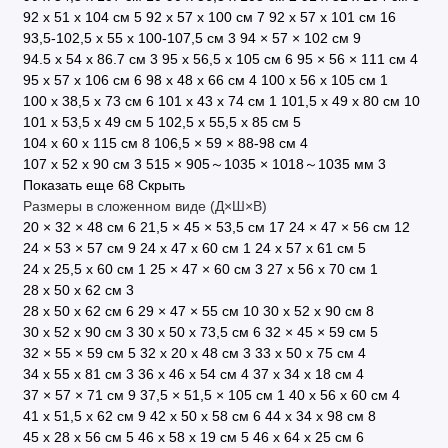
92 х 51 х 104 см
5
92 х 57 х 100 см
7
92 х 57 х 101 см
16
93,5-102,5 х 55 х 100-107,5 см
3
94 × 57 × 102 см
9
94.5 x 54 х 86.7 см
3
95 x 56,5 x 105 см
6
95 × 56 × 111 см
4
95 х 57 х 106 см
6
98 х 48 х 66 см
4
100 х 56 х 105 см
1
100 х 38,5 х 73 см
6
101 х 43 х 74 см
1
101,5 х 49 x 80 см
10
101 х 53,5 х 49 см
5
102,5 x 55,5 x 85 см
5
104 х 60 х 115 см
8
106,5 × 59 × 88-98 см
4
107 х 52 х 90 см
3
515 × 905～1035 × 1018～1035 мм
3
Показать еще 68
Скрыть
Размеры в сложенном виде (Д×Ш×В)
20 × 32 × 48 см
6
21,5 × 45 × 53,5 см
17
24 × 47 × 56 см
12
24 × 53 × 57 см
9
24 х 47 х 60 см
1
24 х 57 х 61 см
5
24 х 25,5 х 60 см
1
25 × 47 × 60 см
3
27 х 56 х 70 см
1
28 x 50 x 62 см
3
28 х 50 х 62 см
6
29 × 47 × 55 см
10
30 x 52 x 90 см
8
30 х 52 х 90 см
3
30 х 50 х 73,5 см
6
32 × 45 × 59 см
5
32 × 55 × 59 см
5
32 х 20 х 48 см
3
33 х 50 х 75 см
4
34 х 55 х 81 см
3
36 х 46 х 54 см
4
37 x 34 x 18 см
4
37 × 57 × 71 см
9
37,5 × 51,5 × 105 см
1
40 х 56 х 60 см
4
41 х 51,5 х 62 см
9
42 x 50 x 58 см
6
44 х 34 х 98 см
8
45 х 28 х 56 см
5
46 х 58 х 19 см
5
46 х 64 х 25 см
6