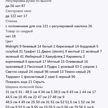
Регулировка ручки по высоте
да
56
нет
87
Смотровое окно
да
122
нет
17
Спинка
с положением для сна
121
с регулировкой наклона
26
Товар со скидкой
нет
18
Цвет
Midnight
9
бежевый
14
белый
1
бирюзовый
14
бордовый
5
голубой
31
Графит
11
Джинс (denim)
9
желтый
12
зелёный
7
зеленый
41
Имбирный
2
Камуфляж
2
Карамель
2
коричневый
6
красный
17
Мятный
15
Оливковый
16
оранжевый
2
Песочный
3
Пудра
1
розовый
43
С узором
1
Светло-серый
24
серый
96
синий
13
Темно-серый
26
Терракот
1
фиолетовый
2
хаки
5
черный
90
Показать еще 21
Скрыть
Ширина колесной базы
31 см
6
31 - 48,5 см
4
34 см
5
38,5 см
6
43 см
1
44 см
17
44,5 см
10
45 см
22
47 см
27
48 см
9
48,5 см
4
49 см
25
50 см
31
51 см
52
51,5 см
1
52 см
34
53 см
9
53,5 см
9
55 см
15
55,5 см
5
56 см
29
56,5 см
6