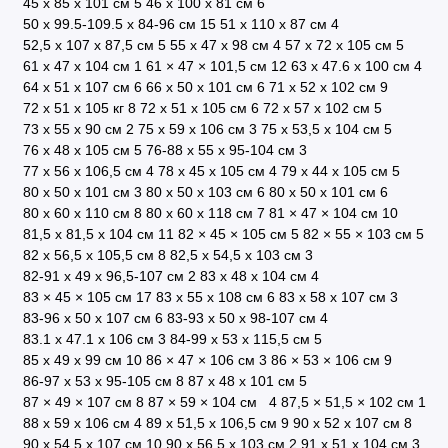
45 х 85 х 101 см
5
46 х 100 х 81 см
6
50 x 99.5-109.5 x 84-96 см
15
51 x 110 x 87 см
4
52,5 x 107 x 87,5 см
5
55 x 47 x 98 см
4
57 х 72 х 105 см
5
61 х 47 х 104 см
1
61 × 47 × 101,5 см
12
63 х 47.6 х 100 см
4
64 x 51 x 107 см
6
66 х 50 х 101 см
6
71 х 52 х 102 см
9
72 x 51 x 105 кг
8
72 x 51 x 105 см
6
72 х 57 х 102 см
5
73 х 55 х 90 см
2
75 x 59 x 106 см
3
75 х 53,5 х 104 см
5
76 х 48 х 105 см
5
76-88 х 55 х 95-104 см
3
77 х 56 х 106,5 см
4
78 x 45 x 105 см
4
79 х 44 х 105 см
5
80 x 50 x 101 см
3
80 x 50 x 103 см
6
80 х 50 х 101 см
6
80 х 60 х 110 см
8
80 х 60 х 118 см
7
81 × 47 × 104 см
10
81,5 x 81,5 x 104 см
11
82 × 45 × 105 см
5
82 × 55 × 103 см
5
82 х 56,5 х 105,5 см
8
82,5 х 54,5 х 103 см
3
82-91 х 49 х 96,5-107 см
2
83 x 48 x 104 см
4
83 × 45 × 105 см
17
83 х 55 х 108 см
6
83 х 58 х 107 см
3
83-96 х 50 х 107 см
6
83-93 х 50 х 98-107 см
4
83.1 x 47.1 x 106 cм
3
84-99 х 53 х 115,5 см
5
85 x 49 x 99 см
10
86 × 47 × 106 см
3
86 × 53 × 106 см
9
86-97 х 53 х 95-105 см
8
87 x 48 x 101 см
5
87 × 49 × 107 см
8
87 × 59 × 104 см
4
87,5 × 51,5 × 102 см
1
88 х 59 х 106 см
4
89 х 51,5 х 106,5 см
9
90 x 52 x 107 см
8
90 х 54,5 х 107 см
10
90 х 56,5 х 103 см
2
91 х 51 х 104 см
3