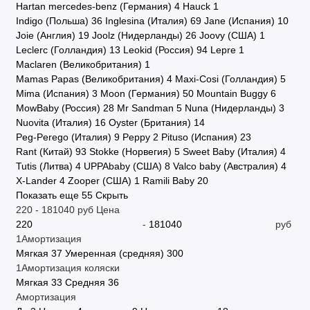
Hartan mercedes-benz (Германия)
4
Hauck
1
Indigo (Польша)
36
Inglesina (Италия)
69
Jane (Испания)
10
Joie (Англия)
19
Joolz (Нидерланды)
26
Joovy (США)
1
Leclerc (Голландия)
13
Leokid (Россия)
94
Lepre
1
Maclaren (Великобритания)
1
Mamas Papas (Великобритания)
4
Maxi-Cosi (Голландия)
5
Mima (Испания)
3
Moon (Германия)
50
Mountain Buggy
6
MowBaby (Россия)
28
Mr Sandman
5
Nuna (Нидерланды)
3
Nuovita (Италия)
16
Oyster (Британия)
14
Peg-Perego (Италия)
9
Peppy
2
Pituso (Испания)
23
Rant (Китай)
93
Stokke (Норвегия)
5
Sweet Baby (Италия)
4
Tutis (Литва)
4
UPPAbaby (США)
8
Valco baby (Австралия)
4
X-Lander
4
Zooper (США)
1
Ramili Baby
20
Показать еще 55
Скрыть
220
-
181040
руб
Цена
-
руб
1Амортизация
Мягкая
37
Умеренная (средняя)
300
1Амортизация коляски
Мягкая
33
Средняя
36
Амортизация