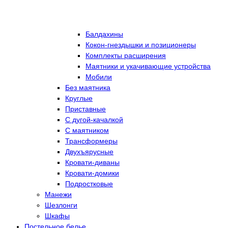
Балдахины
Кокон-гнездышки и позиционеры
Комплекты расширения
Маятники и укачивающие устройства
Мобили
Без маятника
Круглые
Приставные
С дугой-качалкой
С маятником
Трансформеры
Двухъярусные
Кровати-диваны
Кровати-домики
Подростковые
Манежи
Шезлонги
Шкафы
Постельное белье