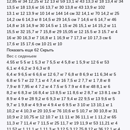
12,85 кг
34
12,25 кг
12
13 кг
59
13,1 кг
43
13,3 кг
18
13,4 кг
34
13,5 кг
18
13,6 кг
16
13,7 кг
30
13,8 кг
43
13,9 кг
102
13.1 кг
12
13.9 кг
10
14 кг
144
14 см
32
14,1 кг
70
14,2 кг
25
14,2 см
6
14,3 кг
8
14,5 кг
29
14,5 см
7
14,6 кг
6
14,7 кг
46
14,8 кг
16
14,9 кг
30
14.5 кг
1
15 кг
26
15,1 кг
14
15,2 кг
11
15,5 кг
32
15,7 кг
7
15,8 кг
29
15,05 кг
12
15.5 кг
3
15.7 кг
4
16 кг
30
16,3 кг
7
16,8 кг
1
16,9 кг
7
17,3 кг
10
17,3 см
6
17,6 кг
15
17,6 см
10
21 кг
10
Показать еще 62
Скрыть
Вес с сиденьем
4.55 кг
5
5 кг
1
5,3 кг
7
5,5 кг
4
5,8 кг
1
5,9 кг
12
6 кг
53
6,1 кг
4
6,2 кг
3
6,3 кг
8
6,4 кг
9
6,5 кг
6
6,6 кг
12
6,7 кг
7
6,8 кг
8
6,9 кг
11
6,34 кг
5
6.8 кг
5
7 кг
22
7,1 кг
4
7,4 кг
16
7,5 кг
2
7,7 кг
1
7,8 кг
8
7,9 кг
8
7,95 кг
4
7.2 кг
4
7.5 кг
5
7.9 кг
4
8 кг
48
8,1 кг
6
8,2 кг
6
8,3 кг
16
8,4 кг
13
8,5 кг
11
8,6 кг
2
8,7 кг
13
8.1 см
3
8.9 кг
4
9 кг
28
9,2 кг
6
9,3 кг
17
9,4 кг
22
9,5 кг
13
9,6 кг
5
9,7 кг
1
9,8 кг
4
9,9 кг
4
9.4 кг
6
9.5 кг
3
10 кг
13
10,1 кг
1
10,2 кг
4
10,3 кг
20
10,5 кг
76
10,6 кг
5
10,7 кг
30
10,8 кг
31
10,9 кг
2
10,75 кг
12
10.7 кг
11
11 кг
36
11,1 кг
1
11,2 кг
65
11,3 кг
7
11,4 кг
7
11,5 кг
25
11,7 кг
19
11,9 кг
53
11,21 кг
4
11,52 кг
1
11.1 кг
1
11.3 кг
3
12,5
3
12,75
8
12 кг
36
12,1 кг
4