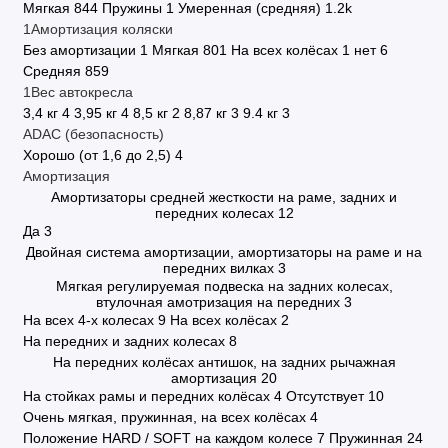
Мягкая
844
Пружины
1
Умеренная (средняя)
1.2
k
1Амортизация коляски
Без амортизации
1
Мягкая
801
На всех колёсах
1
нет
6
Средняя
859
1Вес автокресла
3,4 кг
4
3,95 кг
4
8,5 кг
2
8,87 кг
3
9.4 кг
3
ADAC (безопасность)
Хорошо (от 1,6 до 2,5)
4
Амортизация
Амортизаторы средней жесткости на раме, задних и
передних колесах
12
Да
3
Двойная система амортизации, амортизаторы на раме и на
передних вилках
3
Мягкая регулируемая подвеска на задних колесах,
втулочная амотризация на передних
3
На всех 4-х колесах
9
На всех колёсах
2
На передних и задних колесах
8
На передних колёсах антишок, на задних рычажная
амортизация
20
На стойках рамы и передних колёсах
4
Отсутствует
10
Очень мягкая, пружинная, на всех колёсах
4
Положение HARD / SOFT на каждом колесе
7
Пружинная
24