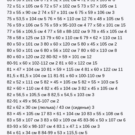
72 x 51 x 105 см
6
72 х 57 х 102 см
5
73 x 57 x 105 см
1
73 х 55 х 90 см
2
74 х 57 х 101 см
6
75 x 59 x 106 см
3
75 х 53,5 х 104 см
5
76 × 56 × 110 см
12
76 х 48 х 105 см
5
76 х 59 х 106 см
5
76 х 59 х 95-103 см
4
77 x 58 x 101 см
15
77 х 56 х 106,5 см
4
77 х 58 х 88-102 см
9
78 x 45 x 105 см
4
78 х 58 х 125 см
13
79 x 60 x 110 см
6
79 × 62 × 110 см
11
80 x 50 x 101 см
3
80 x 60 x 120 см
5
80 х 45 х 105 см
2
80 х 50 х 101 см
6
80 х 56 х 102 см
7
80 х 60 х 110 см
8
80 х 60 х 120 см
22
80-92 × 59 × 101 см
12
80-91 х 60 х 102-112 см
2
81 x 60 x 122 см
15
81 × 47 × 104 см
10
81 × 59 × 115 см
4
81 х 60 х 122 см
11
81,5 x 81,5 x 104 см
11
81-91 x 60 x 100-110 см
9
82 x 52 х 111 см
5
82 × 45 × 105 см
5
82 × 55 × 103 см
5
82 × 60 × 110 см
4
82 х 45 х 104 см
3
82 х 45 х 105 см
4
82 х 56,5 х 105,5 см
8
82,5 х 54,5 х 103 см
3
82-91 х 49 х 96,5-107 см
2
82 х 62 х 30 см (люлька) / 43 см (сиденье)
3
83 × 45 × 105 см
17
83 × 61 × 104 см
10
83 х 55 х 108 см
6
83 х 58 х 107 см
3
83 х 60 х 109 см
45
83-96 х 50 х 107 см
6
83-93 х 50 х 98-107 см
4
83.1 x 47.1 x 106 cм
3
84 х 61 х 34 см
8
84-99 х 53 х 115,5 см
5