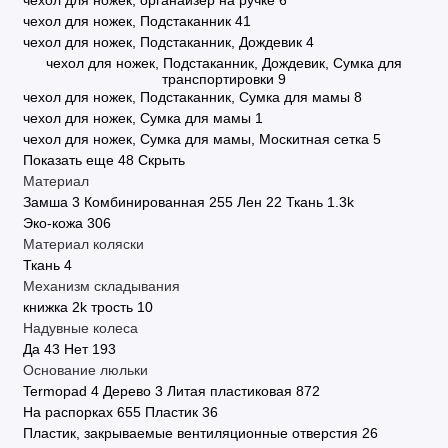
чехол для ножек, органайзер на ручке
6
чехол для ножек, Подстаканник
41
чехол для ножек, Подстаканник, Дождевик
4
чехол для ножек, Подстаканник, Дождевик, Сумка для
транспортировки
9
чехол для ножек, Подстаканник, Сумка для мамы
8
чехол для ножек, Сумка для мамы
1
чехол для ножек, Сумка для мамы, Москитная сетка
5
Показать еще 48
Скрыть
Материал
Замша
3
Комбинированная
255
Лен
22
Ткань
1.3
k
Эко-кожа
306
Материал коляски
Ткань
4
Механизм складывания
книжка
2
k
трость
10
Надувные колеса
Да
43
Нет
193
Основание люльки
Termopad
4
Дерево
3
Литая пластиковая
872
На распорках
655
Пластик
36
Пластик, закрываемые вентиляционные отверстия
26