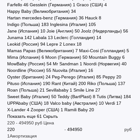
Farfello
46
Gesslein (Германия)
1
Graco (США)
4
Happy Baby (Великобритания)
34
Hartan mercedes-benz (Германия)
36
Hauck
8
Indigo (Польша)
183
Inglesina (Италия)
105
Jane (Испания)
10
Joie (Англия)
50
Joolz (Нидерланды)
56
Junama
142
Labala
13
Leclerc (Голландия)
14
Leokid (Россия)
94
Lepre
2
Lonex
18
Mamas Papas (Великобритания)
7
Maxi-Cosi (Голландия)
5
Mima (Испания)
6
Moon (Германия)
50
Mountain Buggy
6
MowBaby (Россия)
54
Mr Sandman
1
Noordi (Норвегия)
40
Noordline (Россия)
55
Nuovita (Италия)
16
Oyster (Британия)
24
Peg-Perego (Италия)
85
Peppy
20
Pituso (Испания)
190
Rant (Китай)
200
Riko (Польша)
137
Roan (Польша)
21
Sevillababy
1
Smile Line
27
Sweet Baby (Италия)
50
Teddy (BartPlast)
8
Tutis (Литва)
184
UPPAbaby (США)
18
Valco baby (Австралия)
10
Verdi
17
X-Lander
4
Zooper (США)
1
Ramili Baby
20
Показать еще 61
Скрыть
220
-
494950
руб
Цена
-
руб
1Амортизация