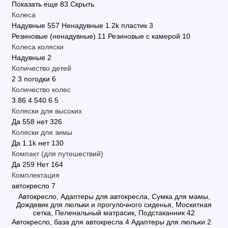
Показать еще 83
Скрыть
Колеса
Надувные
557
Ненадувные
1.2
k
пластик
3
Резиновые (ненадувные)
11
Резиновые с камерой
10
Колеса коляски
Надувные
2
Количество детей
2
3
погодки
6
Количество колес
3
86
4
540
6
5
Коляски для высоких
Да
558
нет
326
Коляски для зимы
Да
1.1
k
нет
130
Компакт (для путешествий)
Да
259
Нет
164
Комплектация
автокресло
7
Автокресло, Адаптеры для автокресла, Сумка для мамы,
Дождевик для люльки и прогулочного сиденья, Москитная
сетка, Пеленальный матрасик, Подстаканник
42
Автокресло, база для автокресла
4
Адаптеры для люльки
2