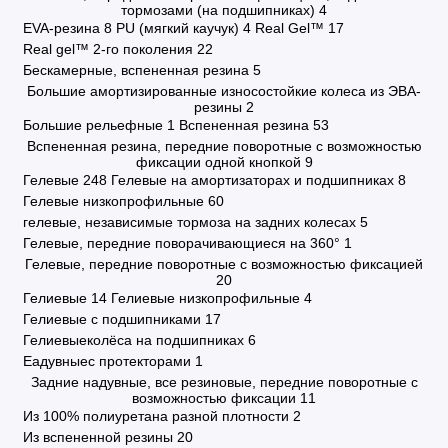
тормозами (на подшипниках)
4
EVA-резина
8
PU (мягкий каучук)
4
Real Gel™
17
Real gel™ 2-го поколения
22
Бескамерные, вспененная резина
5
Большие амортизированные износостойкие колеса из ЭВА-
резины
2
Большие рельефные
1
Вспененная резина
53
Вспененная резина, передние поворотные с возможностью
фиксации одной кнопкой
9
Гелевые
248
Гелевые на амортизаторах и подшипниках
8
Гелевые низкопрофильные
60
гелевые, независимые тормоза на задних колесах
5
Гелевые, передние поворачивающиеся на 360°
1
Гелевые, передние поворотные с возможностью фиксацией
20
Гелиевые
14
Гелиевые низкопрофильные
4
Гелиевые с подшипниками
17
Гелиевыеколёса на подшипниках
6
Еадувныес протекторами
1
Задние надувные, все резиновые, передние поворотные с
возможностью фиксации
11
Из 100% полиуретана разной плотности
2
Из вспененной резины
20