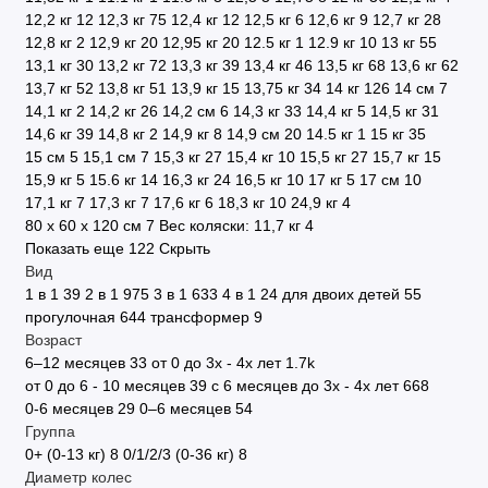
12,2 кг
12
12,3 кг
75
12,4 кг
12
12,5 кг
6
12,6 кг
9
12,7 кг
28
12,8 кг
2
12,9 кг
20
12,95 кг
20
12.5 кг
1
12.9 кг
10
13 кг
55
13,1 кг
30
13,2 кг
72
13,3 кг
39
13,4 кг
46
13,5 кг
68
13,6 кг
62
13,7 кг
52
13,8 кг
51
13,9 кг
15
13,75 кг
34
14 кг
126
14 см
7
14,1 кг
2
14,2 кг
26
14,2 см
6
14,3 кг
33
14,4 кг
5
14,5 кг
31
14,6 кг
39
14,8 кг
2
14,9 кг
8
14,9 см
20
14.5 кг
1
15 кг
35
15 см
5
15,1 см
7
15,3 кг
27
15,4 кг
10
15,5 кг
27
15,7 кг
15
15,9 кг
5
15.6 кг
14
16,3 кг
24
16,5 кг
10
17 кг
5
17 см
10
17,1 кг
7
17,3 кг
7
17,6 кг
6
18,3 кг
10
24,9 кг
4
80 х 60 х 120 см
7
Вес коляски: 11,7 кг
4
Показать еще 122
Скрыть
Вид
1 в 1
39
2 в 1
975
3 в 1
633
4 в 1
24
для двоих детей
55
прогулочная
644
трансформер
9
Возраст
6–12 месяцев
33
от 0 до 3х - 4х лет
1.7
k
от 0 до 6 - 10 месяцев
39
с 6 месяцев до 3х - 4х лет
668
0-6 месяцев
29
0–6 месяцев
54
Группа
0+ (0-13 кг)
8
0/1/2/3 (0-36 кг)
8
Диаметр колес