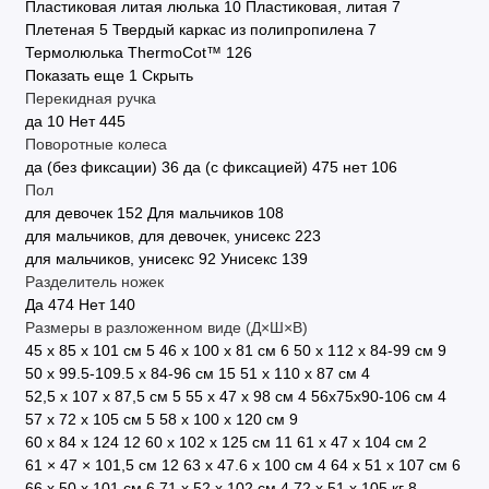
Пластиковая литая люлька
10
Пластиковая, литая
7
Плетеная
5
Твердый каркас из полипропилена
7
Термолюлька ThermoCot™
126
Показать еще 1
Скрыть
Перекидная ручка
да
10
Нет
445
Поворотные колеса
да (без фиксации)
36
да (с фиксацией)
475
нет
106
Пол
для девочек
152
Для мальчиков
108
для мальчиков, для девочек, унисекс
223
для мальчиков, унисекс
92
Унисекс
139
Разделитель ножек
Да
474
Нет
140
Размеры в разложенном виде (Д×Ш×В)
45 х 85 х 101 см
5
46 х 100 х 81 см
6
50 x 112 x 84-99 см
9
50 x 99.5-109.5 x 84-96 см
15
51 x 110 x 87 см
4
52,5 x 107 x 87,5 см
5
55 x 47 x 98 см
4
56х75х90-106 см
4
57 х 72 х 105 см
5
58 х 100 х 120 см
9
60 x 84 x 124
12
60 х 102 х 125 см
11
61 х 47 х 104 см
2
61 × 47 × 101,5 см
12
63 х 47.6 х 100 см
4
64 x 51 x 107 см
6
66 х 50 х 101 см
6
71 х 52 х 102 см
4
72 x 51 x 105 кг
8