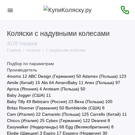
Коляски с надувными колесами
3178 товаров
Главная
Коляски
С надувными колесами
Подбор по параметрам
Производитель
4moms
12
ABC Design (Германия)
50
Adamex (Польша)
123
Aimile (Китай)
15
Alis
64
AmaroBaby
11
Anex (Польша)
97
Aprica (Япония)
4
Aroteam (Польша)
50
Baby Jogger (США)
11
Baby Tilly
49
Bebizaro (Россия)
23
Bexa (Польша)
100
Britax Roemer (Германия)
50
Bumbleride (США)
8
Cam (Италия)
22
Camarelo (Польша)
125
Carrello (Китай)
11
Chicco (Италия)
25
Cybex (Германия)
122
Dearest
8
Easywalker (Нидерланды)
68
Egg (Великобритания)
8
Elodie (Швеция)
3
Espiro
17
Esspero (Норвегия)
30