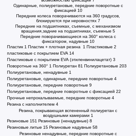
возможностью фиксации
7
Одинарные, полиуретановые, передние поворотные с
фиксацией
10
Передние колеса поворачиваются на 360 градусов,
блокируются при неровностях
7
Передние на подшипниках, съемные, с механизмом
вращения,задние на подшипниках, съемные
5
Передние поворачивающиеся на 360° колеса с
фиксатором, надувные
10
Пластик
1
Пластик + плотная резина
1
Пластиковые
2
пластиковые с покрытием EVA
14
Пластиковые с покрытием EVA (этиленвинилацетат)
3
Поворотные на 360°
1
Полиуретан
81
Полиуретановые
203
Полиуретановые, ненадувные
1
Полиуретановые, одинарные, передние поворотные
4
Полиуретановые, передние поворотные
9
Полиуретановые, передние поворотные с фиксацией
22
Прочные непрокалываемые, передние поворотные
4
Резина с наполнителем
4
Резина, покрывающая вспененный полиуретан с
воздушными камерами
1
Резиновые
151
Резиновые (ненадувные)
8
Резиновые литые
15
Резиновые надувные
58
Резиновые ненадувные, передние поворотные с