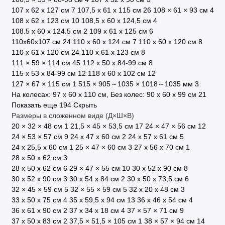
107 х 62 х 127 см
7
107,5 х 61 х 115 см
26
108 × 61 × 93 см
4
108 х 62 х 123 см
10
108,5 х 60 х 124,5 см
4
108.5 х 60 х 124.5 см
2
109 х 61 х 125 см
6
110х60х107 см
24
110 x 60 x 124 см
7
110 х 60 х 120 см
8
110 х 61 х 120 см
24
110 х 61 х 123 см
8
111 × 59 × 114 см
45
112 х 50 х 84-99 см
8
115 х 53 х 84-99 см
12
118 х 60 х 102 см
12
127 × 67 × 115 см
1
515 × 905～1035 × 1018～1035 мм
3
На колесах: 97 х 60 х 110 см, Без колес: 90 х 60 х 99 см
21
Показать еще 194
Скрыть
Размеры в сложенном виде (Д×Ш×В)
20 × 32 × 48 см
1
21,5 × 45 × 53,5 см
17
24 × 47 × 56 см
12
24 × 53 × 57 см
9
24 х 47 х 60 см
2
24 х 57 х 61 см
5
24 х 25,5 х 60 см
1
25 × 47 × 60 см
3
27 х 56 х 70 см
1
28 x 50 x 62 см
3
28 х 50 х 62 см
6
29 × 47 × 55 см
10
30 x 52 x 90 см
8
30 х 52 х 90 см
3
30 х 54 х 84 см
2
30 х 50 х 73,5 см
6
32 × 45 × 59 см
5
32 × 55 × 59 см
5
32 х 20 х 48 см
3
33 х 50 х 75 см
4
35 х 59,5 х 94 см
13
36 х 46 х 54 см
4
36 х 61 х 90 см
2
37 x 34 x 18 см
4
37 × 57 × 71 см
9
37 х 50 х 83 см
2
37,5 × 51,5 × 105 см
1
38 × 57 × 94 см
14