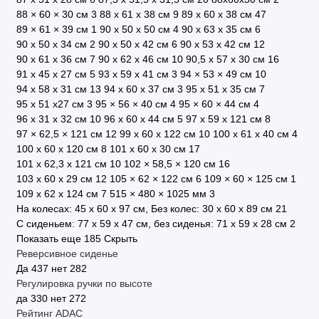
88 × 60 × 30 см
3
88 х 61 х 38 см
9
89 x 60 x 38 см
47
89 × 61 × 39 см
1
90 x 50 x 50 см
4
90 x 63 x 35 см
6
90 х 50 х 34 см
2
90 х 50 х 42 см
6
90 х 53 х 42 см
12
90 х 61 х 36 см
7
90 х 62 х 46 см
10
90,5 х 57 х 30 см
16
91 x 45 x 27 см
5
93 х 59 х 41 см
3
94 × 53 × 49 см
10
94 х 58 х 31 см
13
94 х 60 х 37 см
3
95 x 51 x 35 см
7
95 х 51 х27 см
3
95 × 56 × 40 см
4
95 × 60 × 44 см
4
96 х 31 x 32 см
10
96 х 60 х 44 см
5
97 х 59 х 121 см
8
97 × 62,5 × 121 см
12
99 х 60 х 122 см
10
100 x 61 х 40 см
4
100 х 60 х 120 см
8
101 х 60 х 30 см
17
101 х 62,3 х 121 см
10
102 × 58,5 × 120 см
16
103 x 60 x 29 см
12
105 × 62 × 122 см
6
109 × 60 × 125 см
1
109 х 62 х 124 см
7
515 × 480 × 1025 мм
3
На колесах: 45 х 60 х 97 см, Без колес: 30 х 60 х 89 см
21
С сиденьем: 77 x 59 x 47 см, без сиденья: 71 x 59 x 28 см
2
Показать еще 185
Скрыть
Реверсивное сиденье
Да
437
нет
282
Регулировка ручки по высоте
да
330
нет
272
Рейтинг ADAC