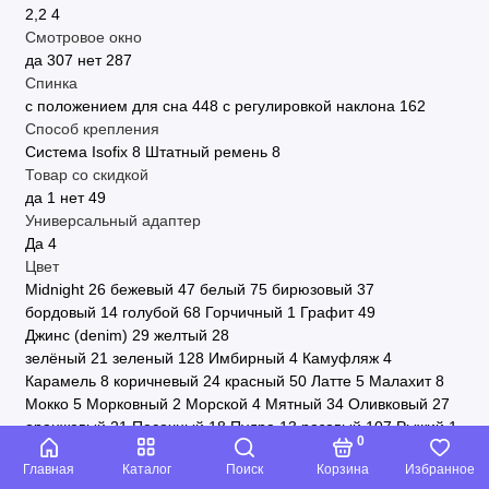
2,2
4
Смотровое окно
да
307
нет
287
Спинка
с положением для сна
448
с регулировкой наклона
162
Способ крепления
Система Isofix
8
Штатный ремень
8
Товар со скидкой
да
1
нет
49
Универсальный адаптер
Да
4
Цвет
Midnight
26
бежевый
47
белый
75
бирюзовый
37
бордовый
14
голубой
68
Горчичный
1
Графит
49
Джинс (denim)
29
желтый
28
зелёный
21
зеленый
128
Имбирный
4
Камуфляж
4
Карамель
8
коричневый
24
красный
50
Латте
5
Малахит
8
Мокко
5
Морковный
2
Морской
4
Мятный
34
Оливковый
27
оранжевый
21
Песочный
18
Пудра
13
розовый
107
Рыжий
1
0
С узором
6
Светло-серый
103
серый
310
синий
38
Главная
Каталог
Поиск
Корзина
Избранное
Темно-серый
136
Терракот
5
фиолетовый
9
Фисташковый
4