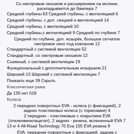
Со смотровым окошком и расширением на молнии,
раскладывается до бампера
7
Средней глубины
63
Средней глубины, с вентиляцией
6
Средней глубины, с доп. секцией и вентиляцией
14
Средний глубины, с вентиляцией
10
Средний глубины,с ветниляцией
9
Средний по глубине
7
Средний по глубине, доп. козырёк, большое сетчатое
смотровое окно под клапаном
12
Стандартный с системой вентиляции
52
Стандартный, со смотровым окошком
12
Съемный, с системой вентиляции
19
Функциональный с дополнительным козырьком
21
Широкий
13
Широкий с системой вентиляции
7
Показать еще 39
Скрыть
Классическая рама
Да
130
нет
518
Колеса
2 передних поворотных EVA - колеса (с фиксацией), 2
задних пластиковых колеса (с тормозами)
4
2 передних - пластиковые с покрытием EVA
(этиленвинилацетат), 2 задних - резина, вспененный EVA
7
13 кг
4
All-Road Technology
70
Eva
155
EVA резина
9
EVA, передние поворотные с фиксацией, задние с