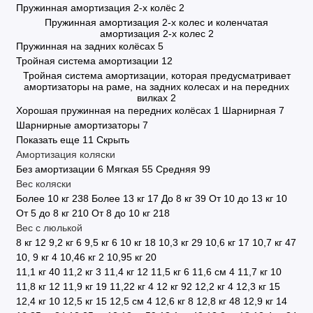
Пружинная амортизация 2-х колёс
2
Пружинная амортизация 2-х колес и коленчатая
амортизация 2-х колес
2
Пружинная на задних колёсах
5
Тройная система амортизации
12
Тройная система амортизации, которая предусматривает
амортизаторы на раме, на задних колесах и на передних
вилках
2
Хорошая пружинная на передних колёсах
1
Шарнирная
7
Шарнирные амортизаторы
7
Показать еще 11
Скрыть
Амортизация коляски
Без амортизации
6
Мягкая
55
Средняя
99
Вес коляски
Более 10 кг
238
Более 13 кг
17
До 8 кг
39
От 10 до 13 кг
10
От 5 до 8 кг
210
От 8 до 10 кг
218
Вес с люлькой
8 кг
12
9,2 кг
6
9,5 кг
6
10 кг
18
10,3 кг
29
10,6 кг
17
10,7 кг
47
10, 9 кг
4
10,46 кг
2
10,95 кг
20
11,1 кг
40
11,2 кг
3
11,4 кг
12
11,5 кг
6
11,6 см
4
11,7 кг
10
11,8 кг
12
11,9 кг
19
11,22 кг
4
12 кг
92
12,2 кг
4
12,3 кг
15
12,4 кг
10
12,5 кг
15
12,5 см
4
12,6 кг
8
12,8 кг
48
12,9 кг
14