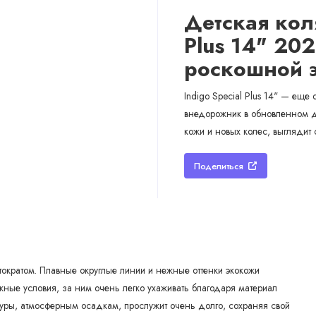
Детская коля
Plus 14" 20
роскошной 
Indigo Special Plus 14" — еще
внедорожник в обновленном д
кожи и новых колес, выглядит
Поделиться
стократом. Плавные округлые линии и нежные оттенки экокожи
ые условия, за ним очень легко ухаживать благодаря материал
туры, атмосферным осадкам, прослужит очень долго, сохраняя свой