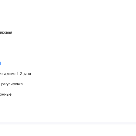
иковая
4
жидание 1-2 дня
 регулировка
зонные
)