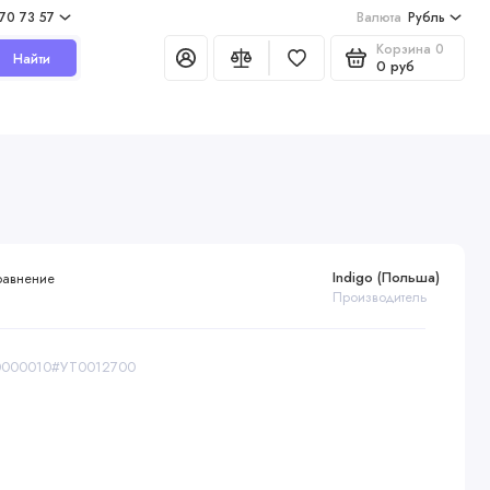
970 73 57
Валюта
Рубль
Корзина
0
Найти
0 руб
Indigo (Польша)
равнение
Производитель
00000010#УТ0012700