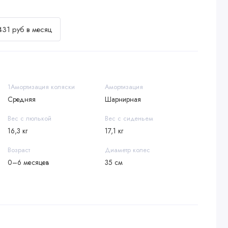
431 руб в месяц
1Амортизация коляски
Амортизация
Средняя
Шарнирная
Вес с люлькой
Вес с сиденьем
16,3 кг
17,1 кг
Возраст
Диаметр колес
0–6 месяцев
35 см