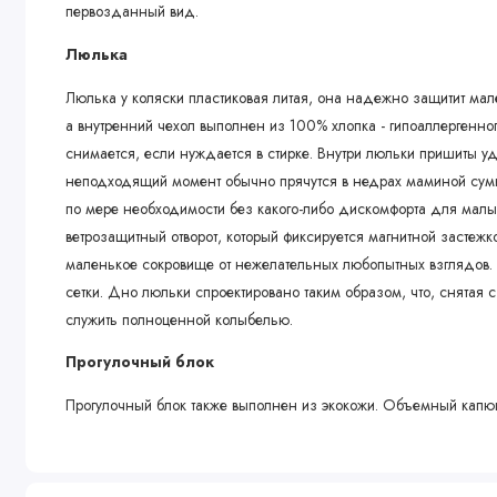
первозданный вид.
Люлька
Люлька у коляски пластиковая литая, она надежно защитит ма
а внутренний чехол выполнен из 100% хлопка - гипоаллергенног
снимается, если нуждается в стирке. Внутри люльки пришиты 
неподходящий момент обычно прячутся в недрах маминой сумк
по мере необходимости без какого-либо дискомфорта для мал
ветрозащитный отворот, который фиксируется магнитной застеж
маленькое сокровище от нежелательных любопытных взглядов. 
сетки. Дно люльки спроектировано таким образом, что, снятая 
служить полноценной колыбелью.
Прогулочный блок
Прогулочный блок также выполнен из экокожи. Объемный капю
погоды, а теплая накидка на ножки - ветрозащитный отворот. Сп
горизонтального. Сидение раскладывается в удобное спальное 
выглядит эстетично и надежно защищает от поддуваний. Для 