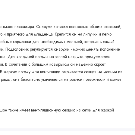
ленького пассажира. Снаружи коляска полностью обшита экокожей,
о и приятного для младенца. Крепится он на липучки и легко
удобные кармашки для необходимых мелочей, которые в самый
и. Подголовник регулируется снаружи - можно менять положение
ыша. Для холодной погоды на теплой накидке предусмотрен
кой. В сочетании с большим козырьком он надежно скроет
В жаркую погоду для вентиляции открывается секция на молнии из
с рамы, она безопасно укачивается на ровной поверхности и может
шон также имеет вентиляционную секцию из сетки для жаркой
инка регулируется в 4 положениях - от полностью вертикального до
место 84 х 35 см. Капюшон пристегивается к чехлу молнией -
безопасности предусмотрены 5-точечные ремни, которые можно