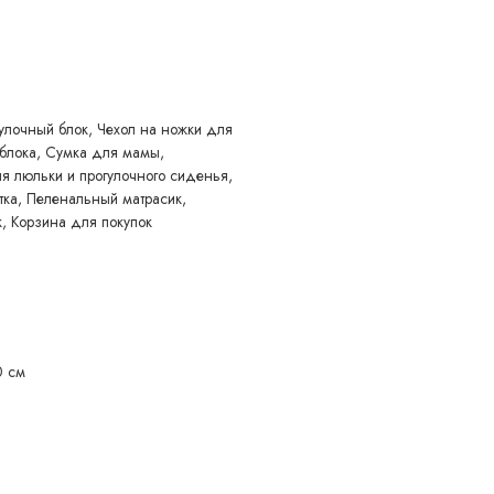
ой по высоте
улочный блок, Чехол на ножки для
 блока, Сумка для мамы,
 люльки и прогулочного сиденья,
тка, Пеленальный матрасик,
, Корзина для покупок
0 см