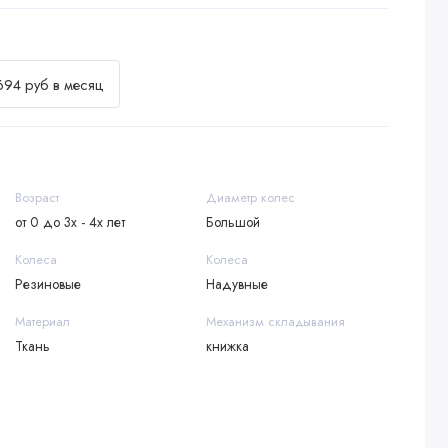
694 руб в месяц
Возраст
Диаметр колес
от 0 до 3х - 4х лет
Большой
Колеса
Колеса
Резиновые
Надувные
Материал
Механизм складывания
Ткань
книжка