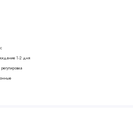
ic
жидание 1-2 дня
 регулировка
зонные
)