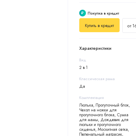
₽
Покупка в кредит
Купить в кредит
от 1
Характеристики
Вид
2 в 1
Классическая рама
Да
Комплектация
Люлька, Прогулочный блок,
Чехол на ножки для
прогулочного блока, Сумка
для мамы, Дождевик для
люльки и прогулочного
сиденья, Москитная сетка,
Пеленальный матрасик,