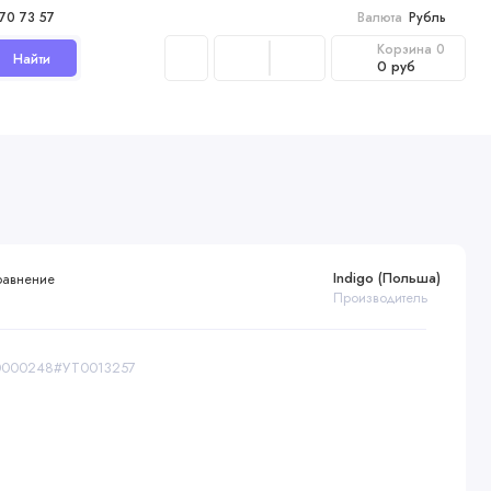
970 73 57
Валюта
Рубль
Корзина
0
Найти
0 руб
Indigo (Польша)
равнение
Производитель
00000248#УТ0013257