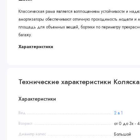
Классическая рама является воплощением устойчивости и над
амортизаторы обеспечивают отличную проходимость модели и м
площадь для объемных вещей, бортики по периметру прекрасно
багажу.
Характеристики
Люлька
• Основание люльки: каркасная
• Ручка для переноски
Технические характеристики Коляска 2
• Функция укачивания
• Матрасик в комплекте
Характеристики
• Вентиляционные окошки
• Ветрозащитный отворот-штормовик
Вид
2 в 1
Прогулочный блок
Возраст
от 0 до 3х - 4
Диаметр колес
Большой
• Регулировка наклона спинки