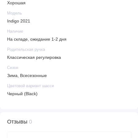
Хорошая
спинки - 40 см
Модель
Пятиточечные ремни безопасности на прогулочном
Indigo 2021
блоке: да, мягкие накладки
Дополнительный капюшон для прогулки: да
Наличие
Накидка на ноги: в люльке и в прогулочном блоке
На складе, ожидание 1-2 дня
Установка прогулочного блока лицом вперед или
Родительская ручка
назад: да
Классическая регулировка
Сумка для багажа: текстильная закрытая
Сезон
Пружинные амортизаторы: регулируемые
Зима, Всесезонные
Регулируемые амортизаторы: да
Габариты в собранном виде (Д/Ш/В): 106 х 60 х 121
Цветовой вариант шасси
см, высота от пола до верхнего края люльки на раме
Черный (Black)
82 см
Размеры в упаковке (Д/Ш/В): 93 х 60 х 56 см
Вес рамы со спальным блоком: 13 кг
Отзывы
0
Вес в упаковке: 21 кг
Вес: люлька - 4 кг, прогулочный блок - 5 кг, рама с
колесами - 9 кг, рама без колес - 5 кг