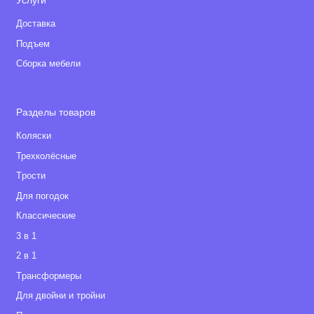
Услуги
Доставка
Подъем
Сборка мебели
Разделы товаров
Коляски
Трехколёсные
Tрости
Для погодок
Классические
3 в 1
2 в 1
Tрансформеры
Для двойни и тройни