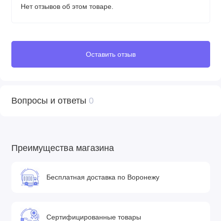
Нет отзывов об этом товаре.
Передние поворачивающиеся на 360° колеса с
фиксатором: да
Тип колеса: резиновые с камерой, на задних колесах
система выдвижных осей
Оставить отзыв
Диаметр колеса: передние 25 см, задние 30 см
Ширина колесной базы: передние - 45 см, задние - 60
см
Центральный тормоз: да
Вопросы и ответы
0
В комплекте
Накидка на ноги
Преимущества магазина
Сумка для мамы
Москитная сетка
Бесплатная доставка по Воронежу
Дождевик
Сертифицированные товары