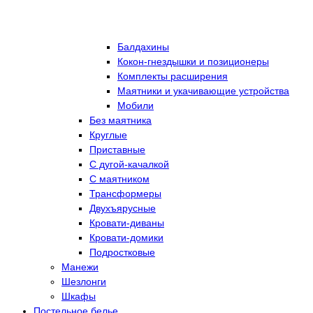
Балдахины
Кокон-гнездышки и позиционеры
Комплекты расширения
Маятники и укачивающие устройства
Мобили
Без маятника
Круглые
Приставные
С дугой-качалкой
С маятником
Трансформеры
Двухъярусные
Кровати-диваны
Кровати-домики
Подростковые
Манежи
Шезлонги
Шкафы
Постельное белье