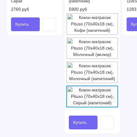
Серая
(капитоний)
119x5
2760 руб
5900 руб
1283
Купить
Ку
Купить