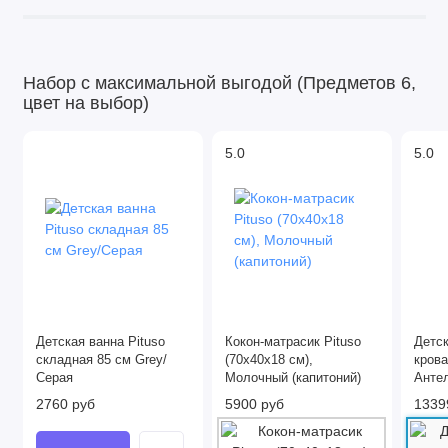
Набор с максимальной выгодой (Предметов 6,
цвет на выбор)
5.0
5.0
Детская ванна Pituso
Кокон-матрасик Pituso
Детс
складная 85 см Grey/
(70x40x18 см),
кров
Серая
Молочный (капитоний)
Анте
(маят
2760 руб
5900 руб
1339
унив