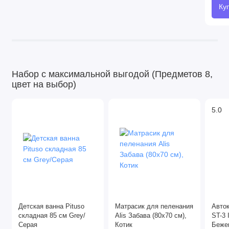
Ку
Набор с максимальной выгодой (Предметов 8,
цвет на выбор)
5.0
Детская ванна Pituso
Матрасик для пеленания
Авток
складная 85 см Grey/
Alis Забава (80х70 см),
ST-3 I
Серая
Котик
Беже