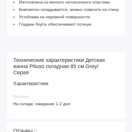
Изготовлена из мягкого нетоксичного пластика
Компактно складывается, можно повесить на стену
Устойчива на неровной поверхности
Гладкие борта обеспечивают полную
безопасность в эксплуатации
4 складные ножки
Выемки для туалетных принадлежностей
Имеет слив, колпачок на котором меняет цвет,
Технические характеристики Детская
если вода слишком горячая
ванна Pituso складная 85 см Grey/
Максимальная нагрузка - 30 кг (вода+ребенок)..
Серая
Размер ванночки по дну: 60*30 см.
Характеристики
Наличие
На складе, ожидание 1-2 дня
Отзывы
0