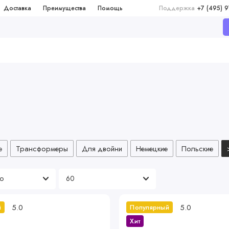
Доставка
Преимущества
Помощь
Поддержка
+7 (495) 
е
Трансформеры
Для двойни
Немецкие
Польские
5.0
5.0
й
Популярный
Хит