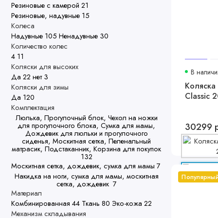
Резиновые с камерой
21
Резиновые, надувные
15
Колеса
Надувные
105
Ненадувные
30
Количество колес
4
11
Коляски для высоких
В наличи
Да
22
нет
3
Коляска 
Коляски для зимы
Classic 
Да
120
Комплектация
Люлька, Прогулочный блок, Чехол на ножки
30299 
для прогулочного блока, Сумка для мамы,
Дождевик для люльки и прогулочного
сиденья, Москитная сетка, Пеленальный
матрасик, Подстаканник, Корзина для покупок
132
Москитная сетка, дождевик, сумка для мамы
7
Накидка на ноги, сумка для мамы, москитная
Популярны
сетка, дождевик
7
Материал
Комбинированная
44
Ткань
80
Эко-кожа
22
Механизм складывания