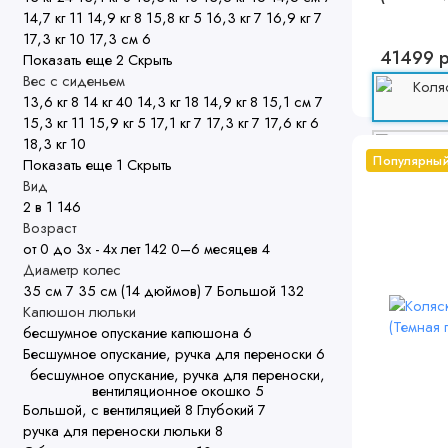
14,7 кг
11
14,9 кг
8
15,8 кг
5
16,3 кг
7
16,9 кг
7
17,3 кг
10
17,3 см
6
41499 
Показать еще 2
Скрыть
Вес с сиденьем
13,6 кг
8
14 кг
40
14,3 кг
18
14,9 кг
8
15,1 см
7
15,3 кг
11
15,9 кг
5
17,1 кг
7
17,3 кг
7
17,6 кг
6
18,3 кг
10
Популярны
Показать еще 1
Скрыть
Вид
2 в 1
146
Возраст
от 0 до 3х - 4х лет
142
0–6 месяцев
4
Диаметр колес
35 см
7
35 см (14 дюймов)
7
Большой
132
Капюшон люльки
бесшумное опускание капюшона
6
Бесшумное опускание, ручка для переноски
6
бесшумное опускание, ручка для переноски,
вентиляционное окошко
5
Большой, с вентиляцией
8
Глубокий
7
ручка для переноски люльки
8