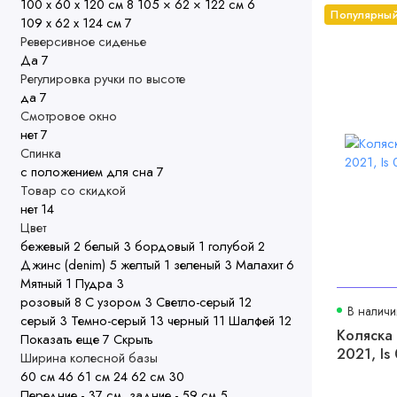
100 х 60 х 120 см
8
105 × 62 × 122 см
6
Популярны
109 х 62 х 124 см
7
Реверсивное сиденье
Да
7
Регулировка ручки по высоте
да
7
Смотровое окно
нет
7
Спинка
с положением для сна
7
Товар со скидкой
нет
14
Цвет
бежевый
2
белый
3
бордовый
1
голубой
2
Джинс (denim)
5
желтый
1
зеленый
3
Малахит
6
Мятный
1
Пудра
3
розовый
8
С узором
3
Светло-серый
12
В наличи
серый
3
Темно-серый
13
черный
11
Шалфей
12
Коляска 
Показать еще 7
Скрыть
2021, Is
Ширина колесной базы
60 см
46
61 см
24
62 см
30
Передние - 37 см, задние - 59 см
5