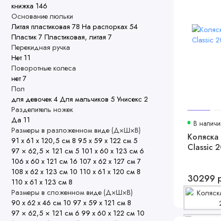
книжка
146
Основание люльки
Литая пластиковая
78
На распорках
54
Пластик
7
Пластиковая, литая
7
Перекидная ручка
Нет
11
Поворотные колеса
нет
7
Пол
для девочек
4
Для мальчиков
5
Унисекс
2
Разделитель ножек
Да
11
В наличи
Размеры в разложенном виде (Д×Ш×В)
Коляска 
91 х 61 х 120,5 см
8
95 х 59 х 122 см
5
Classic 
97 × 62,5 × 121 см
5
101 x 60 x 123 см
6
106 х 60 х 121 см
16
107 х 62 х 127 см
7
108 х 62 х 123 см
10
110 х 61 х 120 см
8
30299 
110 х 61 х 123 см
8
Размеры в сложенном виде (Д×Ш×В)
90 х 62 х 46 см
10
97 х 59 х 121 см
8
97 × 62,5 × 121 см
6
99 х 60 х 122 см
10