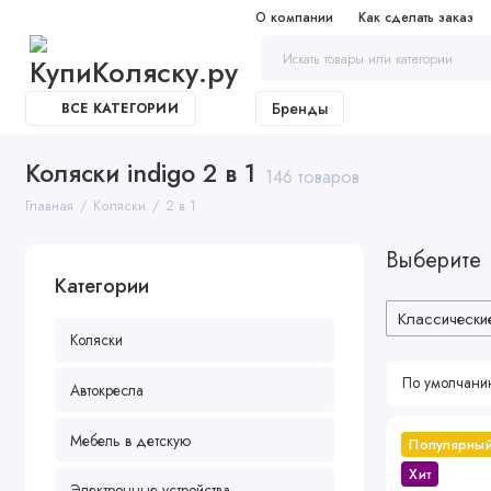
О компании
Как сделать заказ
Бренды
ВСЕ КАТЕГОРИИ
Коляски indigo 2 в 1
146 товаров
Главная
Коляски
2 в 1
Выберите
Категории
Классически
Коляски
Автокресла
Мебель в детскую
Популярны
Хит
Электронные устройства