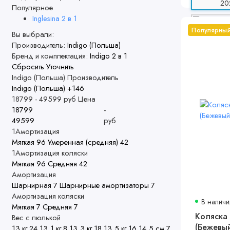
Популярное
Inglesina 2 в 1
Популярны
Вы выбрали:
Производитель:
Indigo (Польша)
Бренд и комплектация:
Indigo 2 в 1
Сбросить
Уточнить
Indigo (Польша)
Производитель
Indigo (Польша)
+146
18799
-
49599
руб
Цена
-
руб
1Амортизация
Мягкая
96
Умеренная (средняя)
42
1Амортизация коляски
Мягкая
96
Средняя
42
Амортизация
Шарнирная
7
Шарнирные амортизаторы
7
Амортизация коляски
В наличи
Мягкая
7
Средняя
7
Коляска 
Вес с люлькой
(Бежевы
13 кг
24
13,1 кг
8
13,3 кг
18
13,5 кг
16
14,5 см
7