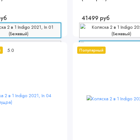
руб
41499 руб
5.0
й
Популярный