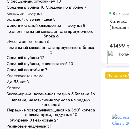
С бесшумным опусканием
10
Средней глубины
10
Средней по глубине
7
Капюшон прогулки
В наличи
Большой, с вентиляцией
8
Коляска 
дополнительный капюшон для прогулки
8
(Темная 
дополнительный капюшон для прогулочного
блока
6
Имеет доп. капюшон
6
41499 
отдельный капюшон для прогулочного блока
5
Средней глубины
17
Средний глубины, с вентиляцией
10
Средний по глубине
7
Классическая рама
Популярны
Да
53
нет
3
Колеса
Бескамерные, вспененная резина
5
Гелевые
16
гелевые, независимые тормоза на задних
колесах
5
Передние поворачивающиеся на 360° колеса
с фиксатором, надувные
10
Полиуретан
8
Резиновые
24
Резиновые надувные
31