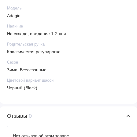
В комплекте
Модель
Adagio
Сумка-рюкзак
Накидка на ножки
Наличие
Москитная сетка
На складе, ожидание 1-2 дня
Дождевик
Родительская ручка
Классическая регулировка
Сезон
Зима, Всесезонные
Цветовой вариант шасси
Черный (Black)
Отзывы
0
Нет отзывов об этом товаре.