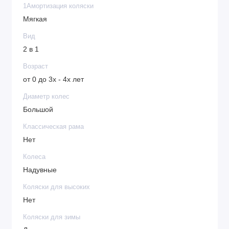
1Амортизация коляски
Мягкая
Вид
2 в 1
Возраст
от 0 до 3х - 4х лет
Диаметр колес
Большой
Классическая рама
Нет
Колеса
Надувные
Коляски для высоких
Нет
Коляски для зимы