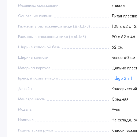
Габариты упаковки: 0,93х0,6х0,56 м
Механизм складывания
книжка
Объем упаковки: 0,32 куб. м.
Основание люльки
Литая пласти
Внутренний размер люльки по матрасу: 78 х 35 см
Глубина люльки: 17 см
Размеры в разложенном виде (Д×Ш×В)
108 х 62 х 12
Внешний размер люльки: 86 х 40 х 63 см
Размеры в сложенном виде (Д×Ш×В)
90 х 62 х 46
Внутренний размер прогулочного блока: 82 х 32 см
Размеры сидения: 24 х 32 см
Ширина колесной базы
62 см
Высота спинки: 40 см
Ширина коляски
Более 60 см
Высота подножки: 18 см
Материал корпуса
Цельно пласт
Бренд и комплектация
Indigo 2 в 1
Дизайн
Классический
Маневренность
Средняя
Модель
Aveo
Наличие
На складе, о
Родительская ручка
Классическая