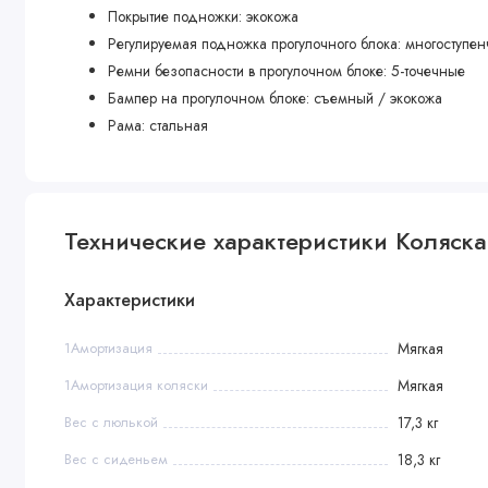
Покрытие подножки: экокожа
Регулируемая подножка прогулочного блока: многоступен
Ремни безопасности в прогулочном блоке: 5-точечные
Бампер на прогулочном блоке: съемный / экокожа
Рама: стальная
Система крепления к раме: One Touch Sistem
Покрытие регулируемой ручки: экокожа
Тип тормоза: центральный
Тип амортизаторов: ременные
Технические характеристики Коляска 2
Тип колес: резиновые надувные
Тип колесного диска: пластик
Характеристики
Передние колеса: не поворотные
Корзина для багажа: металлическая сетка / текстильная 
1Амортизация
Мягкая
Установка модуля лицом вперед или назад: да
1Амортизация коляски
Мягкая
В комплекте
Вес с люлькой
17,3 кг
Вес с сиденьем
18,3 кг
Накидка на ноги