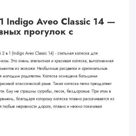
1 Indigo Aveo Classic 14 —
вных прогулок с
 2 в 1 (Indigo Aveo Classic 14) - стильная коляска для
нком. Это очень элегантная и красивая коляска, выполненная
лементов из экокожи. Необычные расцветки и оригинальные
ся молодым родителям. Коляска оснащена большими
асивой классической раме. Такая коляска легко преодолеет
ти. Ему не страшны сугробы, песок, бездорожье. При этом в
ремень, благодаря которому коляска плавно раскачивается из
уя любые неровности дороги, плавно и нежно покачивая