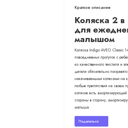
Краткое описание
Коляска 2 в 
для ежедне
малышом
Коляска Indigo AVEO Classic 14
повседневных прогулок с ребе
из качественного текстиля и э
детали обязательно понравят
накачиваемыми колесами на кр
любые препятствия на своем пу
коляске есть амортизирующий 
стороны в сторону, амортизир
малыша.
Поделиться