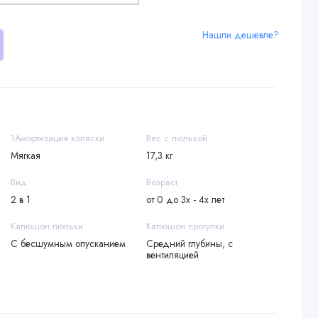
Нашли дешевле?
1Амортизация коляски
Вес с люлькой
Мягкая
17,3 кг
Вид
Возраст
2 в 1
от 0 до 3х - 4х лет
Капюшон люльки
Капюшон прогулки
С бесшумным опусканием
Средний глубины, с
вентиляцией