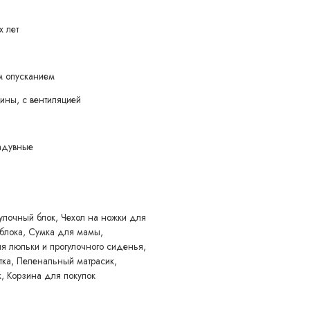
х лет
 опусканием
ины, с вентиляцией
см
адувные
6 см
улочный блок, Чехол на ножки для
 блока, Сумка для мамы,
 люльки и прогулочного сиденья,
тка, Пеленальный матрасик,
, Корзина для покупок