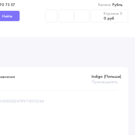
970 73 57
Валюта
Рубль
Корзина
0
Найти
0 руб
Indigo (Польша)
равнение
Производитель
 00-00000247#УТ0013246