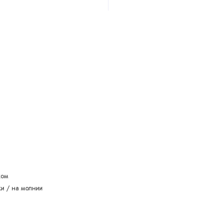
ком
ки / на молнии