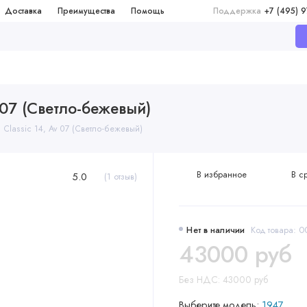
Доставка
Преимущества
Помощь
Поддержка
+7 (495) 
v 07 (Светло-бежевый)
 Classic 14, Av 07 (Светло-бежевый)
В избранное
В с
5.0
(1 отзыв)
Нет в наличии
Код товара:
43000 руб
Без НДС: 43000 руб
Выберите модель:
1947