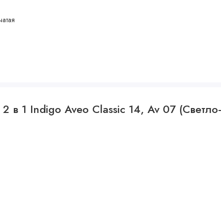
чатая
 в 1 Indigo Aveo Classic 14, Av 07 (Светл
закрытая