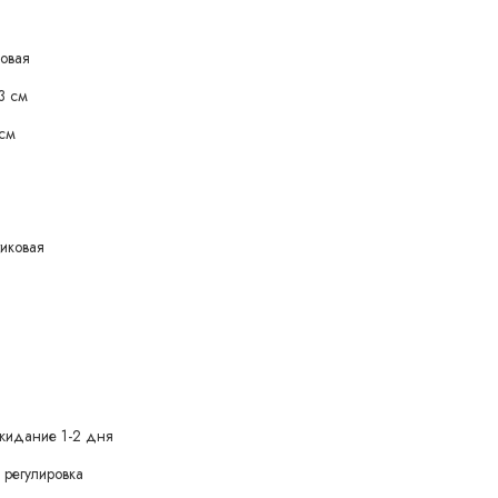
ковая
3 см
 см
иковая
жидание 1-2 дня
 регулировка