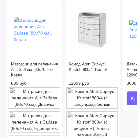
Матрасик для пеленания
Комод Aton Сириус
Детс
Alis Забава (80х70 см),
Kristoff 800/4, Белый
Amaro
Коала
120x
889 руб
11899 руб
3680
Ку