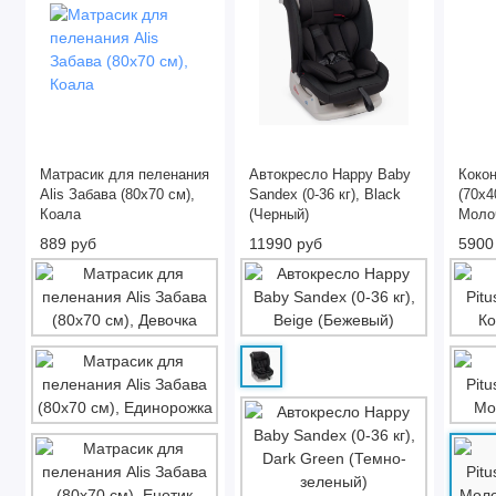
Матрасик для пеленания
Автокресло Happy Baby
Кокон
Alis Забава (80х70 см),
Sandex (0-36 кг), Black
(70x4
Коала
(Черный)
Молоч
889 руб
11990 руб
5900