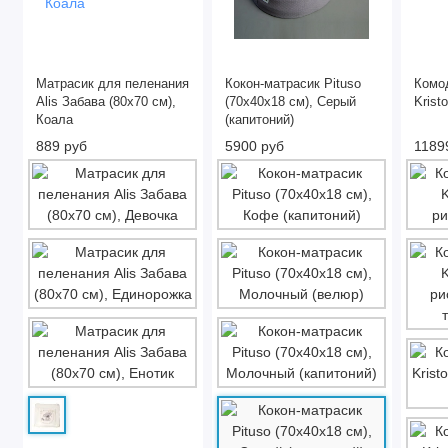
Матрасик для пеленания
Кокон-матрасик Pituso
Комо
Alis Забава (80х70 см),
(70x40x18 см), Серый
Krist
Коала
(капитоний)
889 руб
5900 руб
1189