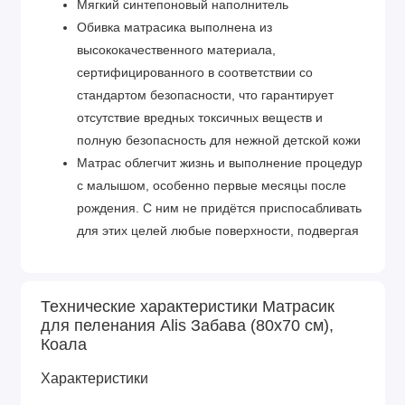
Мягкий синтепоновый наполнитель
Обивка матрасика выполнена из
высококачественного материала,
сертифицированного в соответствии со
стандартом безопасности, что гарантирует
отсутствие вредных токсичных веществ и
полную безопасность для нежной детской кожи
Матрас облегчит жизнь и выполнение процедур
с малышом, особенно первые месяцы после
рождения. С ним не придётся приспосабливать
для этих целей любые поверхности, подвергая
опасности своего малыша и доставляя массу
неудобств самим себе
Выполнение массажа, приём воздушных ванн,
Технические характеристики Матрасик
смена подгузника, одевание малыша и многие
для пеленания Alis Забава (80х70 см),
Коала
другие удобства принесёт вам использование
мягкого пеленального матрасика.
Характеристики
Габариты