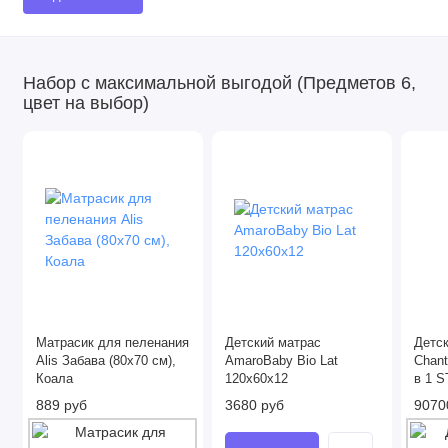
Набор с максимальной выгодой (Предметов 6,
цвет на выбор)
Матрасик для пеленания
Детский матрас
Детс
Alis Забава (80х70 см),
AmaroBaby Bio Lat
Chant
Коала
120x60х12
в 1 
белы
889 руб
3680 руб
9070