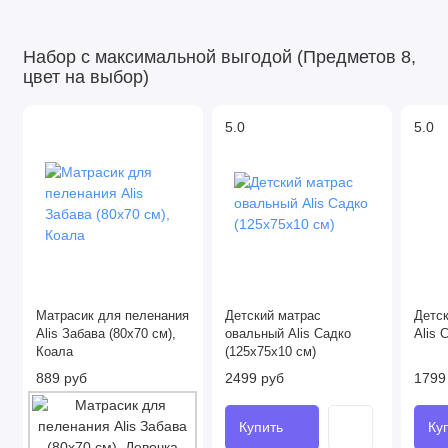
Набор с максимальной выгодой (Предметов 8,
цвет на выбор)
5.0
5.0
Матрасик для пеленания
Детский матрас
Детск
Alis Забава (80х70 см),
овальный Alis Садко
Alis 
Коала
(125x75x10 см)
889 руб
2499 руб
1799
Купить
Ку