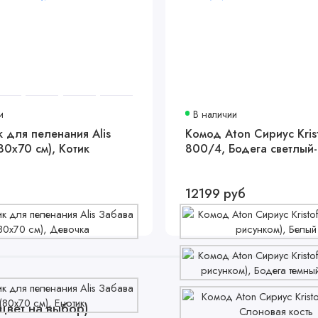
и
В наличии
 для пеленания Alis
Комод Aton Сириус Krist
80х70 см), Котик
800/4, Бодега светлый
12199 руб
цвет на выбор)