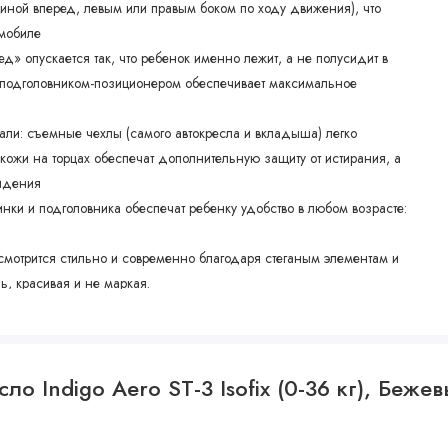
пиной вперед, левым или правым боком по ходу движения), что
омобиле
д» опускается так, что ребенок именно лежит, а не полусидит в
и подголовником-позиционером обеспечивает максимальное
детали: съемные чехлы (самого автокресла и вкладыша) легко
-кожи на торцах обеспечат дополнительную защиту от истирания, а
сидения
инки и подголовника обеспечат ребенку удобство в любом возрасте:
смотрится стильно и современно благодаря стеганым элементам и
ь, красивая и не маркая.
о Indigo Aero ST-3 Isofix (0-36 кг), Беже