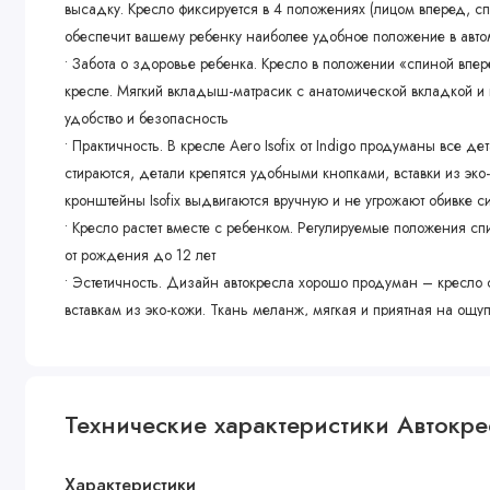
высадку. Кресло фиксируется в 4 положениях (лицом вперед, с
обеспечит вашему ребенку наиболее удобное положение в авт
• Забота о здоровье ребенка. Кресло в положении «спиной впере
кресле. Мягкий вкладыш-матрасик с анатомической вкладкой 
удобство и безопасность
• Практичность. В кресле Aero Isofix от Indigo продуманы все 
стираются, детали крепятся удобными кнопками, вставки из эко
кронштейны Isofix выдвигаются вручную и не угрожают обивке 
• Кресло растет вместе с ребенком. Регулируемые положения сп
от рождения до 12 лет
• Эстетичность. Дизайн автокресла хорошо продуман – кресло 
вставкам из эко-кожи. Ткань меланж, мягкая и приятная на ощуп
Характеристики
• Ремень безопасности: пятиточечный
Технические характеристики Автокресл
• Регулировка ремней по высоте
• Регулировка наклона спинки
• Внутренний вкладыш
Характеристики