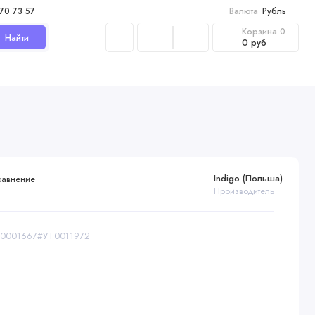
970 73 57
Валюта
Рубль
Корзина
0
Найти
0 руб
Indigo (Польша)
равнение
Производитель
000001667#УТ0011972