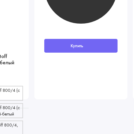
Купить
В наличии
off
Детский матрас AmaroBaby Bio
-белый
Lat 120x60х12
3680 руб