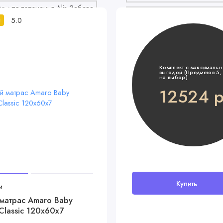
5.0
й
Комплект с максималь
выгодой (Предметов 5, 
на выбор)
12524 р
Купить
и
матрас Amaro Baby
Classic 120x60х7