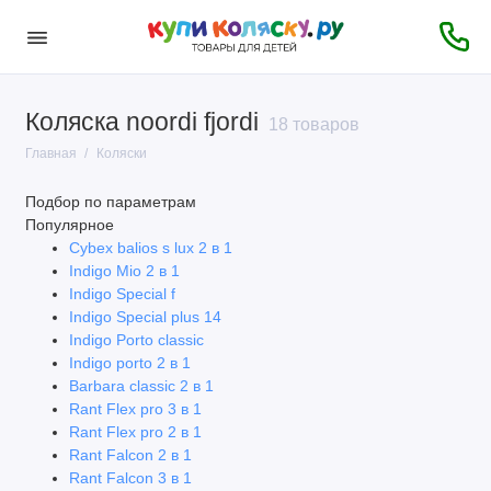
Коляска noordi fjordi
Классические
18 товаров
Главная
Коляски
Коляски-люльки
Подбор по параметрам
2 в 1
Популярное
Cybex balios s lux 2 в 1
3 в 1
Indigo Mio 2 в 1
Indigo Special f
Коляски 4 в 1
Indigo Special plus 14
Indigo Porto classic
Indigo porto 2 в 1
Tрансформеры
Barbara classic 2 в 1
Rant Flex pro 3 в 1
Tрости
Rant Flex pro 2 в 1
Rant Falcon 2 в 1
Прогулочные
Rant Falcon 3 в 1