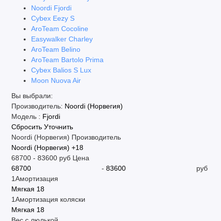
Noordi Fjordi
Cybex Eezy S
AroTeam Cocoline
Easywalker Charley
AroTeam Belino
AroTeam Bartolo Prima
Cybex Balios S Lux
Moon Nuova Air
Вы выбрали:
Производитель:
Noordi (Норвегия)
Модель :
Fjordi
Сбросить
Уточнить
Noordi (Норвегия)
Производитель
Noordi (Норвегия)
+18
68700
-
83600
руб
Цена
-
руб
1Амортизация
Мягкая
18
1Амортизация коляски
Мягкая
18
Вес с люлькой