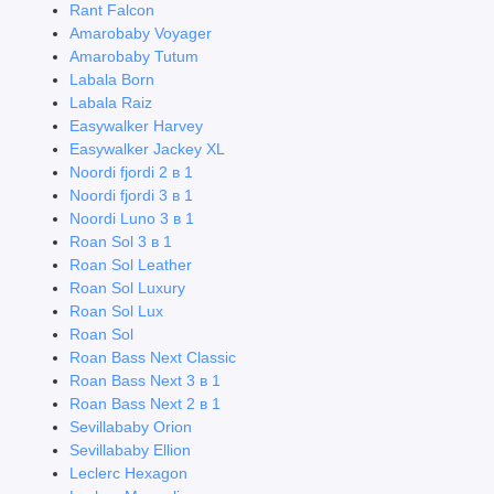
Rant Falcon
Для двойни и тройни
Amarobaby Voyager
Amarobaby Tutum
Для погодок
Labala Born
Labala Raiz
Трехколёсные
Easywalker Harvey
Easywalker Jackey XL
Санки-коляски
Noordi fjordi 2 в 1
Noordi fjordi 3 в 1
Noordi Luno 3 в 1
Аксессуары и комплектующие для колясок
Roan Sol 3 в 1
Roan Sol Leather
Показать все
Roan Sol Luxury
Roan Sol Lux
Roan Sol
Roan Bass Next Classic
Roan Bass Next 3 в 1
Roan Bass Next 2 в 1
Sevillababy Orion
Sevillababy Ellion
Leclerc Hexagon