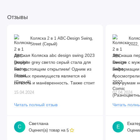
Отзывы
Коляска 2 в 1 ABC-Design Swing,
Коляс
Street (Серый)
2022,
Детская Коляска abc design swing 2023
Это наша пер
graphite grey светло серый стала для
вместе с муж
нас настоящим открытием! Одним из
информации 
главных преимуществ является её
просмотрели 
лёгкость и манёвренность. Также стоит
шоу-румам н
отметить хорошие амортизаторы,
выбрали этот
15.04.2024
02.04.2024
которые обеспечивают плавный ход.
рекомендаци
Люлька просторная, оснащена мягким
товар на сай
Читать полный отзыв
Читать полны
матрасиком и регулировкой капюшона.
необходимую
Есть регулировка подголовника. Это
остановились
Светлана
Екате
позволяет создать идеальные условия
Рассматривал
С
Е
Оценил(а) товар на
Оценил
5
для сна малыша. Прогулочный блок с
есть передни
капюшоном, бампером и ремнями
нас это было