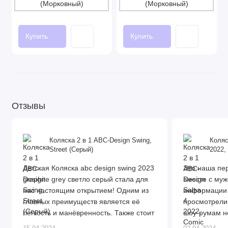
Купить
Купить
Отзывы
Коляска 2 в 1 ABC-Design Swing,
Коляс
Street (Серый)
2022,
Детская Коляска abc design swing 2023
Это наша пер
graphite grey светло серый стала для
вместе с муж
нас настоящим открытием! Одним из
информации 
главных преимуществ является её
просмотрели 
лёгкость и манёвренность. Также стоит
шоу-румам н
отметить хорошие амортизаторы,
выбрали этот