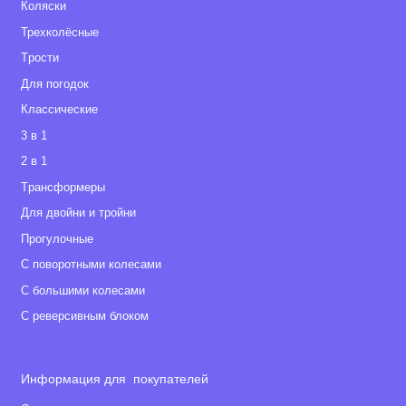
чертой города. ..
удобства хра
Коляски
Все супер! М
Трехколёсные
Tрости
Для погодок
Классические
3 в 1
2 в 1
Tрансформеры
Для двойни и тройни
Прогулочные
С поворотными колесами
С большими колесами
С реверсивным блоком
Информация для покупателей