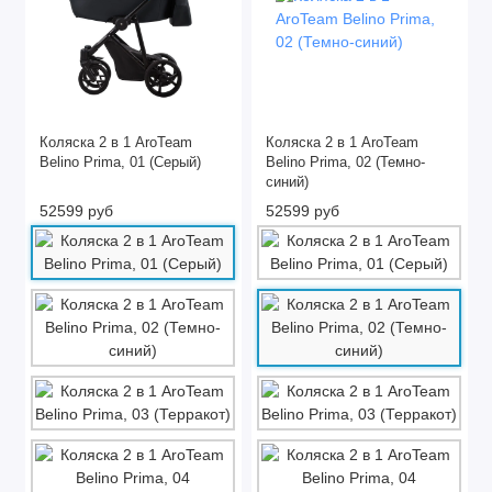
Для двойни и тройни
Для погодок
Трехколёсные
Коляска 2 в 1 AroTeam
Коляска 2 в 1 AroTeam
Belino Prima, 01 (Cерый)
Belino Prima, 02 (Темно-
Санки-коляски
синий)
52599 руб
52599 руб
Аксессуары и комплектующие для колясок
Показать все