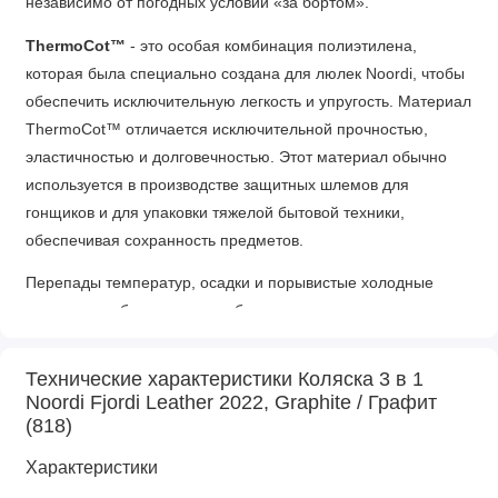
независимо от погодных условий «за бортом».
ThermoCot™️
- это особая комбинация полиэтилена,
которая была специально создана для люлек Noordi, чтобы
обеспечить исключительную легкость и упругость. Материал
ThermoCot™️ отличается исключительной прочностью,
эластичностью и долговечностью. Этот материал обычно
используется в производстве защитных шлемов для
гонщиков и для упаковки тяжелой бытовой техники,
обеспечивая сохранность предметов.
Перепады температур, осадки и порывистые холодные
ветра не проберутся внутрь благодаря современному
полимерному материалу, который отлично пропускает
воздух, но не даёт скапливаться влаге. Внешняя защита от
Технические характеристики Коляска 3 в 1
пыли и ультрафиолета надолго сохранит насыщенность и
Noordi Fjordi Leather 2022, Graphite / Графит
яркость глубоких цветов.
(818)
Прогулочный блок
Характеристики