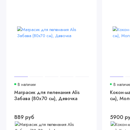
В наличии
В наличи
Матрасик для пеленания Alis
Кокон-ма
Забава (80х70 см), Девочка
см), Мол
889 руб
5900 р