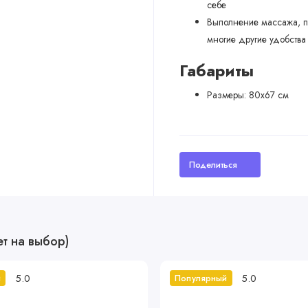
себе
Выполнение массажа, п
многие другие удобства
Габариты
Размеры: 80х67 см
Поделиться
т на выбор)
5.0
5.0
й
Популярный