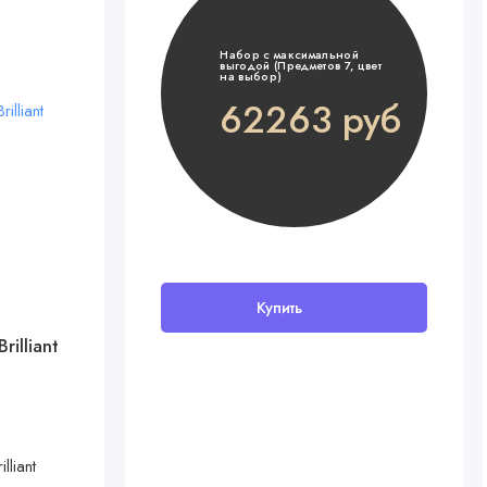
Набор с максимальной
выгодой (Предметов 7, цвет
на выбор)
62263 руб
Купить
В наличии
illiant
Комод Aton Maks 800/5, Сосна
касцина-серый
15699 руб