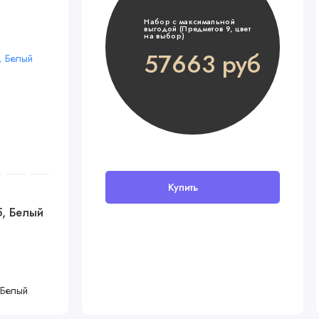
Набор с максимальной
выгодой (Предметов 9, цвет
на выбор)
57663 руб
Купить
В наличии
, Белый
Детский матрас AmaroBaby Bio
Lat 120x60х12
3680 руб