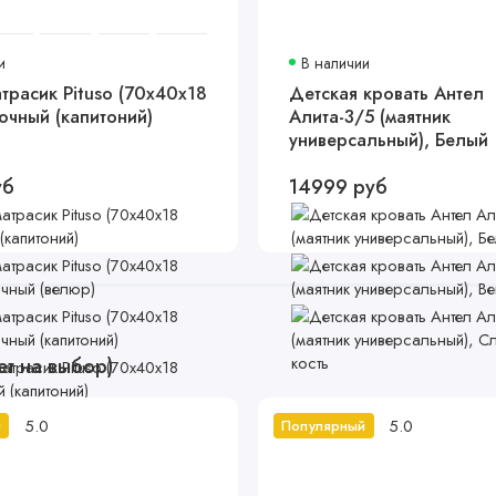
и
В наличии
трасик Pituso (70x40x18
Детская кровать Антел
очный (капитоний)
Алита-3/5 (маятник
универсальный), Белый
уб
14999 руб
ет на выбор)
5.0
5.0
й
Популярный