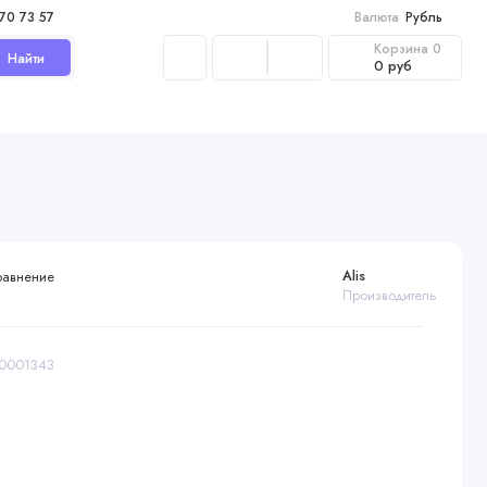
970 73 57
Валюта
Рубль
Корзина
0
Найти
0 руб
Alis
равнение
Производитель
00001343