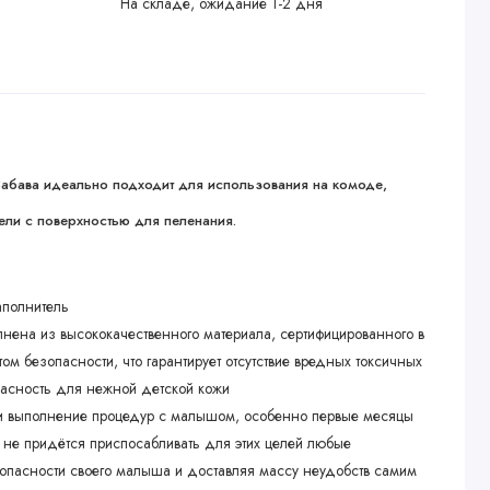
На складе, ожидание 1-2 дня
Забава идеально подходит для использования на комоде,
ели с поверхностью для пеленания.
аполнитель
нена из высококачественного материала, сертифицированного в
том безопасности, что гарантирует отсутствие вредных токсичных
пасность для нежной детской кожи
 и выполнение процедур с малышом, особенно первые месяцы
не придётся приспосабливать для этих целей любые
 опасности своего малыша и доставляя массу неудобств самим