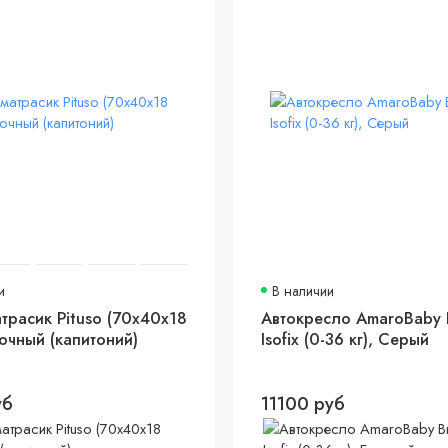
и
В наличии
трасик Pituso (70x40x18
Автокресло AmaroBaby Br
очный (капитоний)
Isofix (0-36 кг), Серый
уб
11100 руб