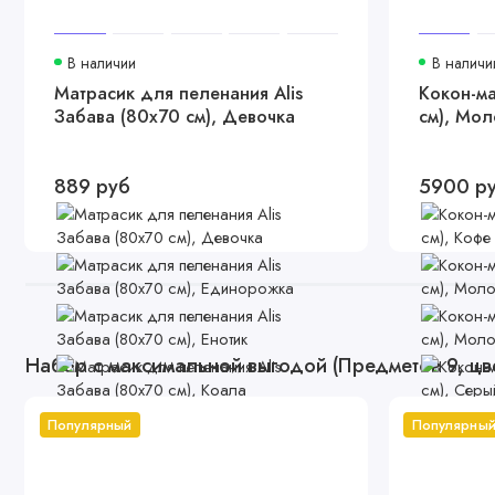
В наличии
В наличи
Матрасик для пеленания Alis
Кокон-ма
Забава (80х70 см), Девочка
см), Мол
889 руб
5900 р
Набор с максимальной выгодой (Предметов 9, цв
Популярный
Популярны