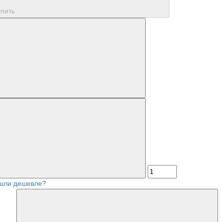
упить
шли дешевле?