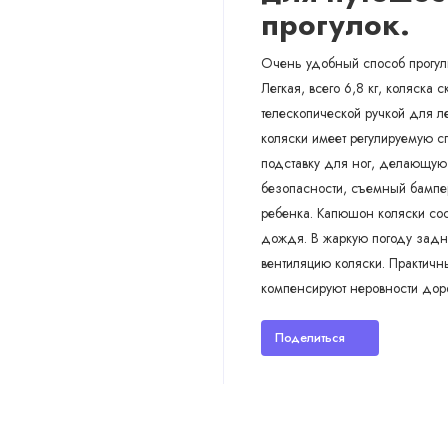
прогулок.
Очень удобный способ прогулк
Легкая, всего 6,8 кг, коляск
телескопической ручкой для л
коляски имеет регулируемую с
подставку для ног, делающую 
безопасности, съемный бампер
ребенка. Капюшон коляски сос
дождя. В жаркую погоду задн
вентиляцию коляски. Практич
компенсируют неровности доро
Поделиться