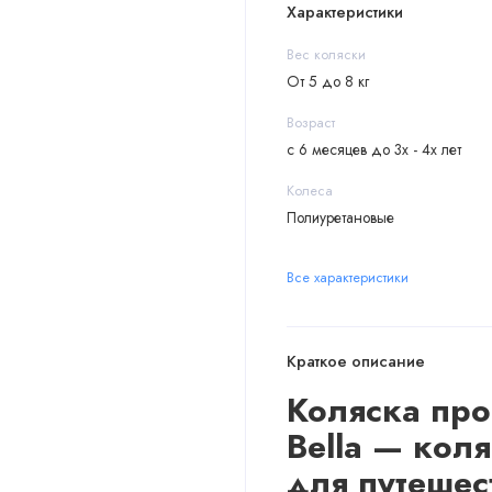
Характеристики
Вес коляски
От 5 до 8 кг
Возраст
с 6 месяцев до 3х - 4х лет
Колеса
Полиуретановые
Все характеристики
Краткое описание
Коляска прог
Bella — кол
для
путешес