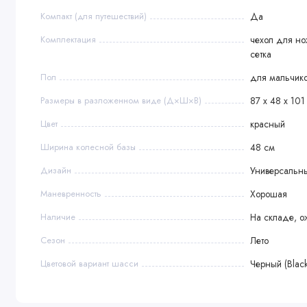
Компакт (для путешествий)
Да
Комплектация
чехол для но
сетка
Пол
для мальчико
Размеры в разложенном виде (Д×Ш×В)
87 x 48 x 101
Цвет
красный
Ширина колесной базы
48 см
Дизайн
Универсальн
Маневренность
Хорошая
Наличие
На складе, о
Сезон
Лето
Цветовой вариант шасси
Черный (Black