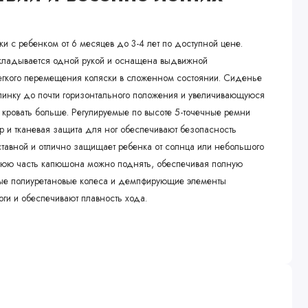
и с ребенком от 6 месяцев до 3-4 лет по доступной цене.
а складывается одной рукой и оснащена выдвижной
егкого перемещения коляски в сложенном состоянии. Сиденье
пинку до почти горизонтального положения и увеличивающуюся
кровать больше. Регулируемые по высоте 5-точечные ремни
 и тканевая защита для ног обеспечивают безопасность
тавной и отлично защищает ребенка от солнца или небольшого
юю часть капюшона можно поднять, обеспечивая полную
ные полиуретановые колеса и демпфирующие элементы
ги и обеспечивают плавность хода.