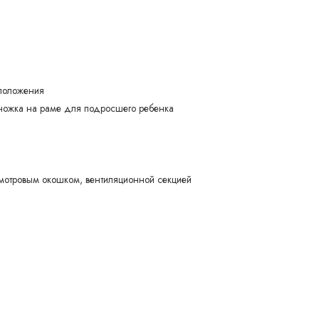
 положения
ножка на раме для подросшего ребенка
мотровым окошком, вентиляционной секцией