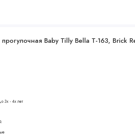
рогулочная Baby Tilly Bella T-163, Brick 
о 3х - 4х лет
й
вые