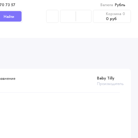
970 73 57
Валюта
Рубль
Корзина
0
Найти
0 руб
Baby Tilly
равнение
Производитель