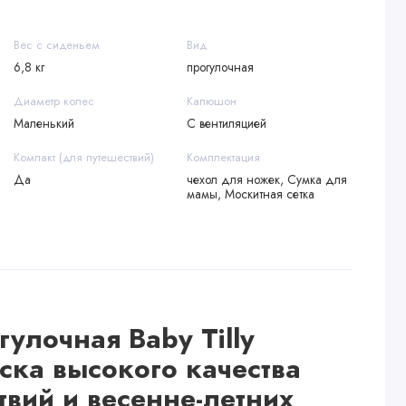
Вес с сиденьем
Вид
6,8 кг
прогулочная
Диаметр колес
Капюшон
Маленький
С вентиляцией
Компакт (для путешествий)
Комплектация
Да
чехол для ножек, Сумка для
мамы, Москитная сетка
улочная Baby Tilly
яска высокого качества
твий и
весенне-летних