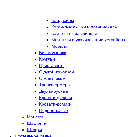
Балдахины
Кокон-гнездышки и позиционеры
Комплекты расширения
Маятники и укачивающие устройства
Мобили
Без маятника
Круглые
Приставные
С дугой-качалкой
С маятником
Трансформеры
Двухъярусные
Кровати-диваны
Кровати-домики
Подростковые
Манежи
Шезлонги
Шкафы
Постельное белье