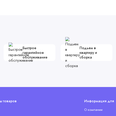
Быстрое
Подьем в
гарантийное
квартиру и
обслуживание
сборка
ы товаров
Информация для 
О компании