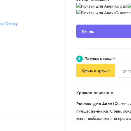
Купить
₽
Покупка в кредит
Купить в кредит
от 4
Краткое описание
Рюкзак для Anex IQ
- это 
путешественников. С этим рюк
всего необходимого на прогул