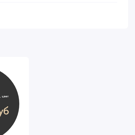
 цвет
уб