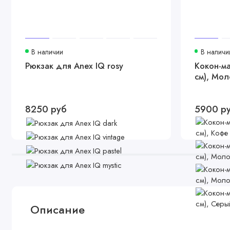
В наличии
В наличи
Рюкзак для Anex IQ rosy
Кокон-ма
см), Мол
8250 руб
5900 р
Описание