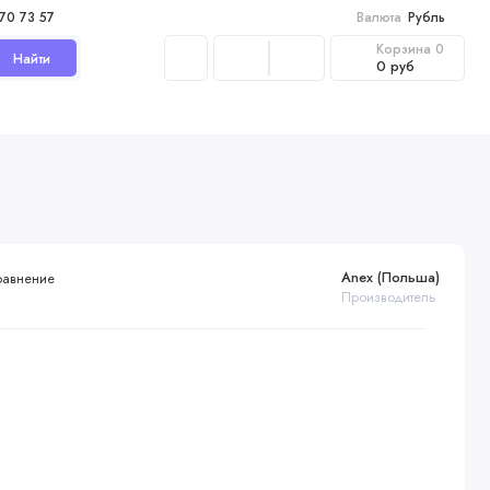
970 73 57
Валюта
Рубль
Корзина
0
Найти
0 руб
Anex (Польша)
равнение
Производитель