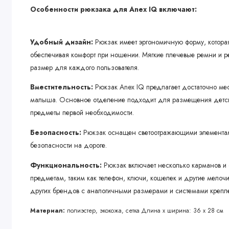
Особенности рюкзака для Anex IQ включают:
Удобный дизайн:
Рюкзак имеет эргономичную форму, котора
обеспечивая комфорт при ношении. Мягкие плечевые ремни и 
размер для каждого пользователя.
Вместительность:
Рюкзак Anex IQ предлагает достаточно ме
малыша. Основное отделение подходит для размещения детских
предметы первой необходимости.
Безопасность:
Рюкзак оснащен светоотражающими элементам
безопасности на дороге.
Функциональность:
Рюкзак включает несколько карманов и 
предметам, таким как телефон, ключи, кошелек и другие мелоч
других брендов с аналогичными размерами и системами крепл
Материал:
полиэстер, экокожа, сетка Длина х ширина: 36 х 28 см