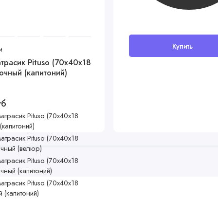
Купить
и
трасик Pituso (70x40x18
очный (капитоний)
уб