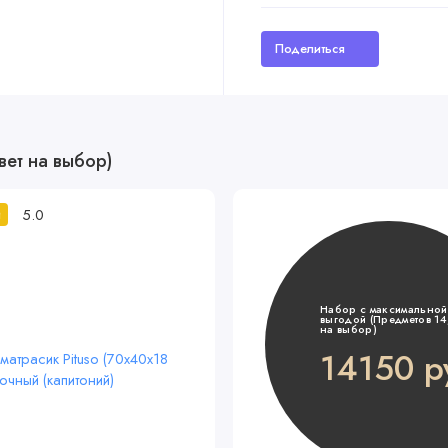
Поделиться
вет на выбор)
5.0
й
Набор с максимальной
выгодой (Предметов 14,
на выбор)
14150 р