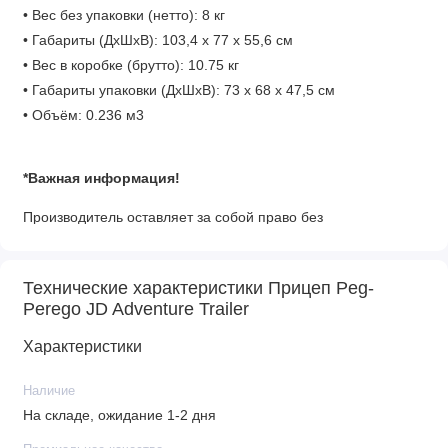
• Вес без упаковки (нетто): 8 кг
• Габариты (ДхШхВ): 103,4 x 77 x 55,6 см
• Вес в коробке (брутто): 10.75 кг
• Габариты упаковки (ДхШхВ): 73 х 68 х 47,5 см
• Объём: 0.236 м3
*Важная информация!
Производитель оставляет за собой право без
предварительного уведомления покупателя вносить
изменения в конструкцию, комплектацию или технологию
Технические характеристики Прицеп Peg-
изготовления изделия с целью улучшения его свойств.
Perego JD Adventure Trailer
Характеристики
Наличие
На складе, ожидание 1-2 дня