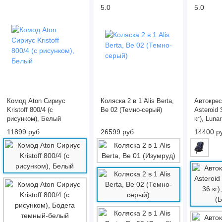
5.0
5.0
Комод Aton Сириус
Коляска 2 в 1 Alis Berta,
Автокресл
Kristoff 800/4 (с
Be 02 (Темно-серый)
Asteroid 
рисунком), Белый
кг), Luna
(Бежевый
11899 руб
26599 руб
14400 р