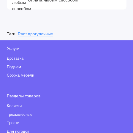
Оплата любым способом
Теги:
Rant прогулочные
Услуги
Доставка
Подъем
Сборка мебели
Разделы товаров
Коляски
Трехколёсные
Tрости
Для погодок