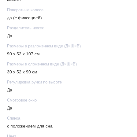
Поворотные колеса
да (с фиксацией)
Разделитель ножек
Да
Размеры в разложенном виде (Д×Ш×В)
90 x 52 x 107 см
Размеры в сложенном виде (Д×Ш×В)
30 x 52 x 90 см
Регулировка ручки по высоте
Да
Смотровое окно
Да
Спинка
с положением для сна
Цвет