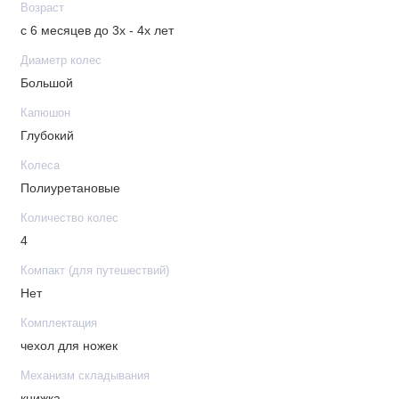
Возраст
Корзина: тканевая
с 6 месяцев до 3х - 4х лет
Диаметр колес
В комплекте
Большой
Накидка на ножки
Капюшон
Подстаканник
Глубокий
Колеса
Полиуретановые
Количество колес
4
Компакт (для путешествий)
Нет
Комплектация
чехол для ножек
Механизм складывания
книжка