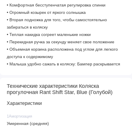
• Комфортная бесступенчатая регулировка спинки
• Огромный козырек от яркого солнышка
• Вторая подножка для того, чтобы самостоятельно
забираться в коляску
• Теплая накидка согреет маленькие ножки
• Перекидная ручка за секунду меняет свое положение
• Объемная корзина расположена под углом для легкого
доступа к содержимому
• Малыша удобно сажать в коляску: Бампер раскрывается
посередине
• В капюшоне карман для нужных вещей
Технические характеристики Коляска
• Смотровое окошечко в капюшоне
прогулочная Rant Shift Star, Blue (Голубой)
• Тормоз удобно расположен с правой стороны
• Роскошные спинки и сиденье, выполненные из стеганой
Характеристики
ткани
• Регулировка подножки: Да
1Амортизация
• Ремни безопасности: 5-ти точечные
Умеренная (средняя)
• Регулировка капора прогулочного блока: 3 положения