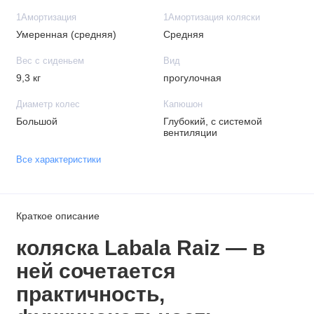
1Амортизация
1Амортизация коляски
Умеренная (средняя)
Средняя
Вес с сиденьем
Вид
9,3 кг
прогулочная
Диаметр колес
Капюшон
Большой
Глубокий, с системой
вентиляции
Все характеристики
Краткое описание
коляска
Labala Raiz — в
ней сочетается
практичность,