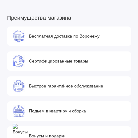
см
• Размеры шасси в разложенном виде (Д х Ш х В): 77 х 58 х
88-102 см
Преимущества магазина
• Вес в упаковке: 12 кг
• Размеры упаковки (Д х Ш х В): 23 х 50 х 65 см
Бесплатная доставка по Воронежу
Сертифицированные товары
Быстрое гарантийное обслуживание
Подьем в квартиру и сборка
Бонусы и подарки