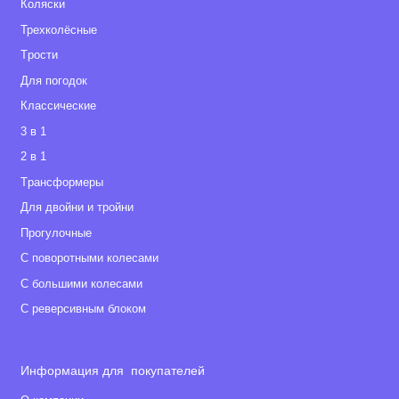
Коляски
Трехколёсные
Tрости
Для погодок
Классические
3 в 1
2 в 1
Tрансформеры
Для двойни и тройни
Прогулочные
С поворотными колесами
С большими колесами
С реверсивным блоком
Информация для покупателей