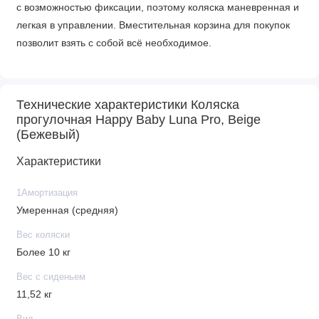
с возможностью фиксации, поэтому коляска маневренная и
легкая в управлении. Вместительная корзина для покупок
позволит взять с собой всё необходимое.
Характеристики
Прогулочный блок
Технические характеристики Коляска
прогулочная Happy Baby Luna Pro, Beige
• Реверсивный
(Бежевый)
• 5-точечные ремни безопасности с мягкими накладками
Характеристики
• Регулировка капюшона: 5 положений
• Регулировка спинки: 3 положения
1Амортизация
• Съемный бампер из эко-кожи
Умеренная (средняя)
• Смотровое окошко
• Удобный карман на спинке
Вес коляски
• Размеры сиденья (Ш х Г): 27 х 20 см
Более 10 кг
• Длина спального места: 88 см
Вес с сиденьем
11,52 кг
Шасси
Вид