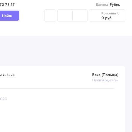
970 73 57
Валюта
Рубль
Корзина
0
Найти
0 руб
Bexa (Польша)
равнение
Производитель
1020