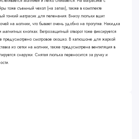
стегивается молнией и легко снимается. На матрасике с
ры тоже съемный чехол (на запах), также в комплекте
й тонкий матрасик для пеленания. Внизу люльки вшит
чей на молнии, что бывает очень удобно на прогулке. Накидка
 магнитных кнопках. Ветрозащитный отворот тоже фиксируется
оте предусмотрено смотровое окошко. В капюшоне для жаркой
тавка из сетки на молнии, также предусмотрена вентиляция в
лируется снаружи. Снятая люлька переносится за ручку и
ости.