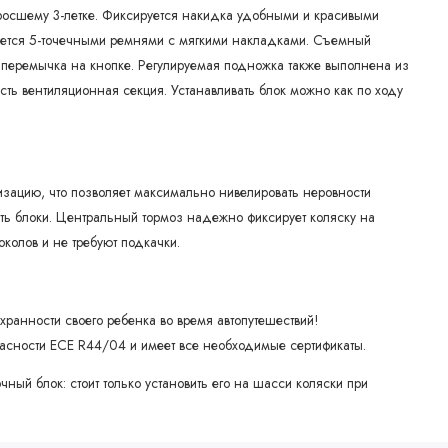
росшему 3-летке. Фиксируется накидка удобными и красивыми
ается 5-точечными ремнями с мягкими накладками. Съемный
 перемычка на кнопке. Регулируемая подножка также выполнена из
есть вентиляционная секция. Устанавливать блок можно как по ходу
ацию, что позволяет максимально нивелировать неровности
ть блоки. Центральный тормоз надежно фиксирует коляску на
колов и не требуют подкачки.
хранности своего ребенка во время автопутешествий!
пасности ECE R44/04 и имеет все необходимые сертификаты.
ый блок: стоит только установить его на шасси коляски при
енного и поддержкой головы,