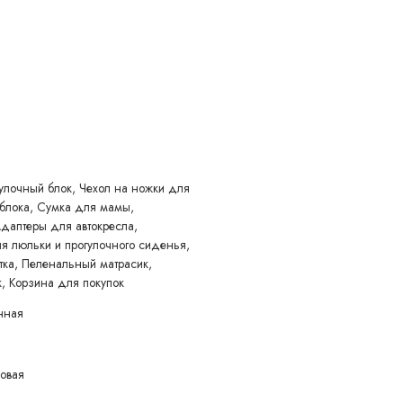
, матрасик кокос
47 см, подножка 17 см
олесами 8,9 кг
улочный блок, Чехол на ножки для
 блока, Сумка для мамы,
Адаптеры для автокресла,
 люльки и прогулочного сиденья,
тка, Пеленальный матрасик,
, Корзина для покупок
нная
ковая