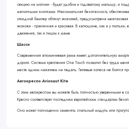
секцию на молнии - будет удобна и годовалому малышу, и под
магнитными кнопками. Максимальная безопасность обеспечив
откидной бампер обтянут экокожей, предусмотрена межпаховая
экокожи - практичная и красивая. В капюшоне, как и у люльки, 
движения, так и лицом к маме.
Шасси
Современная алюминиевая рама имеет дополнительную амортиз
дороги. Система крепления One Touch позволит без труда меня
месте одним нажатием на педаль. Гелевые колеса не боятся про
Автокресло Avionaut Kite
С этим автокреслом вы можете быть полностью уверенными в со
Кресло соответствует последним европейским стандартам безо
Оно может полноценно заменять спальный модуль или прогулочн
помощи входящих в комплект адаптеров.
Автокресло Avionaut Kite дополнено вкладышем для новорожд