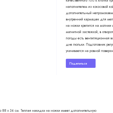
качественного 100% хлопка при
наполнителем из кокосовой кой
дополнительный непромокаемы
внутренний кармашек для мело
на ножки крепится на молнии и
магнитной застежкой, в отвор
погоды есть вентиляционная вс
дне люльки. Подголовник регу
укачивается на ровной поверхн
Поделиться
о 88 х 34 см. Теплая накидка на ножки имеет дополнительную