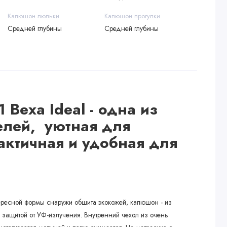
Капюшон люльки
Капюшон прогулки
Средней глубины
Средней глубины
1 Bexa Ideal - одна из
елей,
уютная для
актичная и удобная для
ересной формы снаружи обшита экокожей, капюшон - из
с защитой от УФ-излучения. Внутренний чехол из очень