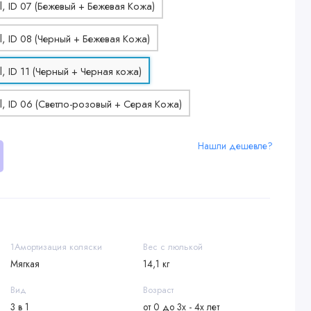
Нашли дешевле?
1Амортизация коляски
Вес с люлькой
Мягкая
14,1 кг
Вид
Возраст
3 в 1
от 0 до 3х - 4х лет