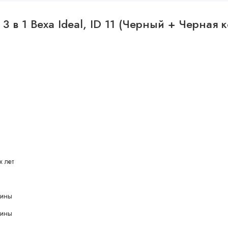
авильную форму.
3 в 1 Bexa Ideal, ID 11 (Черный + Черная 
транства для подросшего ребенка. Также по мере взросления
вить на детские плечики.
 прогулку при любой погоде.
х лет
аптеров (адаптеры входят в комплект)
бины
 водоотталкивающие с защитой УФ 50+
бины