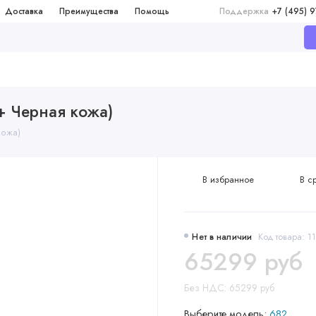
Доставка
Преимущества
Помощь
Поддержка
+7 (495) 
 + Черная кожа)
кожа)
В избранное
В с
Нет в наличии
Код товара: 1
65299 руб
Без НДС: 65299 руб
Выберите модель:
682