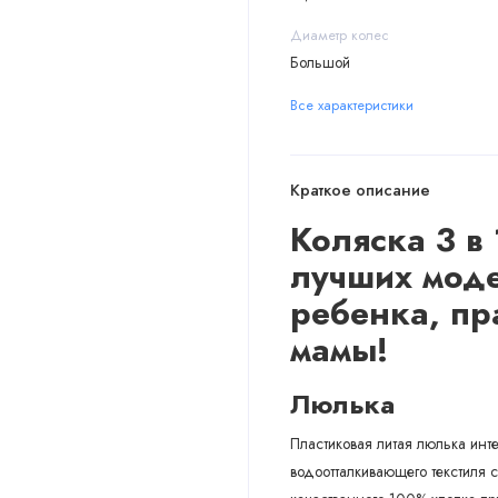
Диаметр колес
Большой
Все характеристики
Краткое описание
Коляска 3 в 
лучших мод
ребенка, пр
мамы!
Люлька
Пластиковая литая люлька инт
водоотталкивающего текстиля 