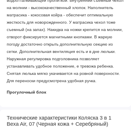
водоотталкивающей пропиткой. Внутренний съемный чехол
на молнии - высококачественный хлопок. Наполнитель
матрасика - кокосовая койра - обеспечит оптимальную
жесткость для новорожденного. У матрасика чехол тоже
съемный (на запах). Накидка на ножки крепится на молнии,
отворот фиксируется магнитными кнопками. В жаркую
погоду достаточно открыть дополнительную секцию из
сетки. Дополнительная вентиляция есть и в дне люльки.
Наружная регулировка подголовника позволяет
устанавливать удобное положение, е тревожа ребенка.
Снятая люлька мягко укачивается на ровной поверхности.
Для переноски предусмотрена удобная ручка.
Прогулочный блок
Прогулочный блок также продуман до мелочей. Спинка и
подножка регулируются - сидение раскладывается в
Технические характеристики Коляска 3 в 1
спальное место 88 х 34 см. Теплая накидка на ножки с
Bexa Air, 07 (Черная кожа + Серебряный)
дополнительной секцией подойдет ребенку любого