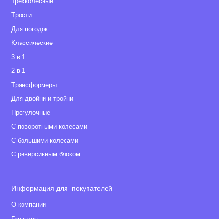
Трехколёсные
Tрости
Для погодок
Классические
3 в 1
2 в 1
Tрансформеры
Для двойни и тройни
Прогулочные
С поворотными колесами
С большими колесами
С реверсивным блоком
Информация для покупателей
О компании
Гарантия