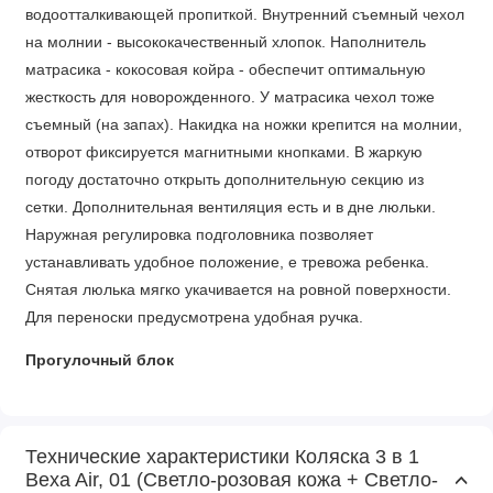
водоотталкивающей пропиткой. Внутренний съемный чехол
на молнии - высококачественный хлопок. Наполнитель
матрасика - кокосовая койра - обеспечит оптимальную
жесткость для новорожденного. У матрасика чехол тоже
съемный (на запах). Накидка на ножки крепится на молнии,
отворот фиксируется магнитными кнопками. В жаркую
погоду достаточно открыть дополнительную секцию из
сетки. Дополнительная вентиляция есть и в дне люльки.
Наружная регулировка подголовника позволяет
устанавливать удобное положение, е тревожа ребенка.
Снятая люлька мягко укачивается на ровной поверхности.
Для переноски предусмотрена удобная ручка.
Прогулочный блок
Прогулочный блок также продуман до мелочей. Спинка и
подножка регулируются - сидение раскладывается в
Технические характеристики Коляска 3 в 1
спальное место 88 х 34 см. Теплая накидка на ножки с
Bexa Air, 01 (Светло-розовая кожа + Светло-
дополнительной секцией подойдет ребенку любого