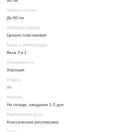
58 см
колесами 8,9 кг
Ширина коляски
Диаметр колеса: передние - 25 см, задние - 30 см
До 60 см
Ширина колесной базы: 58 см
Материал корпуса
Цельно пластиковая
Комплектация
Бренд и комплектация
Рюкзак для мамы
Bexa 3 в 1
Дождевик
Маневренность
Москитная сетка
Хорошая
Подстаканник
Модель
Матрасик для пеленания
Air
Автокресло
Наличие
На складе, ожидание 1-2 дня
Родительская ручка
Классическая регулировка