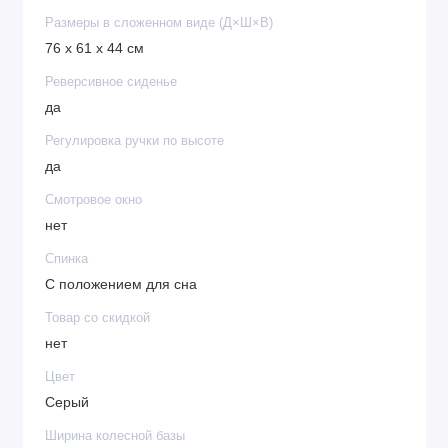
Размеры в сложенном виде (Д×Ш×В)
76 x 61 x 44 см
Реверсивное сиденье
да
Регулировка ручки по высоте
да
Смотровое окно
нет
Спинка
С положением для сна
Товар со скидкой
нет
Цвет
Серый
Ширина колесной базы