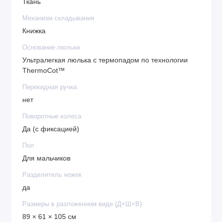
Ткань
Механизм складывания
Книжка
Основание люльки
Ультралегкая люлька с термопадом по технологии
ThermoCot™
Перекидная ручка
нет
Поворотные колеса
Да (с фиксацией)
Пол
Для мальчиков
Разделитель ножек
да
Размеры в разложенном виде (Д×Ш×В)
89 × 61 × 105 см