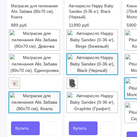
Матрасик для пеленания
Автокресло Happy Baby
Кокон
Alis Забава (80х70 см),
Sandex (0-36 кг), Black
(70x4
Коала
(Черный)
Молоч
889 руб
11990 руб
5900
Купить
Купить