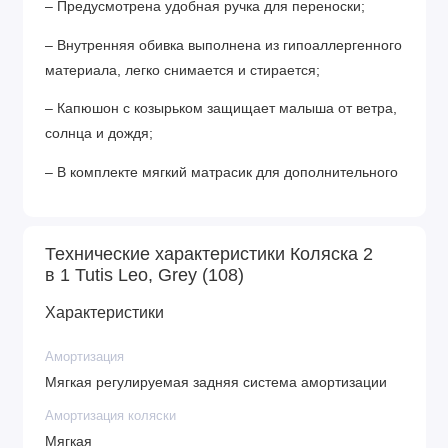
– Предусмотрена удобная ручка для переноски;
– Внутренняя обивка выполнена из гипоаллергенного
материала, легко снимается и стирается;
– Капюшон с козырьком защищает малыша от ветра,
солнца и дождя;
– В комплекте мягкий матрасик для дополнительного
комфорта.
Прогулочный блок:
Технические характеристики Коляска 2
в 1 Tutis Leo, Grey (108)
– Легко устанавливается на шасси коляски;
Характеристики
– Спинка регулируется в нескольких положениях,
позволяя малышу комфортно спать или сидеть;
Амортизация
– Подножка также регулируется, обеспечивая
Мягкая регулируемая задняя система амортизации
дополнительное пространство для ног;
Амортизация коляски
– Пятиточечные ремни безопасности с мягкими
Мягкая