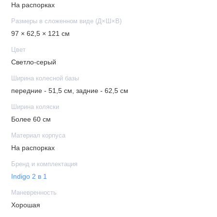
На распорках
Размеры в сложенном виде (Д×Ш×В)
97 × 62,5 × 121 см
Цвет
Светло-серый
Ширина колесной базы
передние - 51,5 см, задние - 62,5 см
Ширина коляски
Более 60 см
Материал корпуса
На распорках
Бренд и комплектация
Indigo 2 в 1
Маневренность
Хорошая