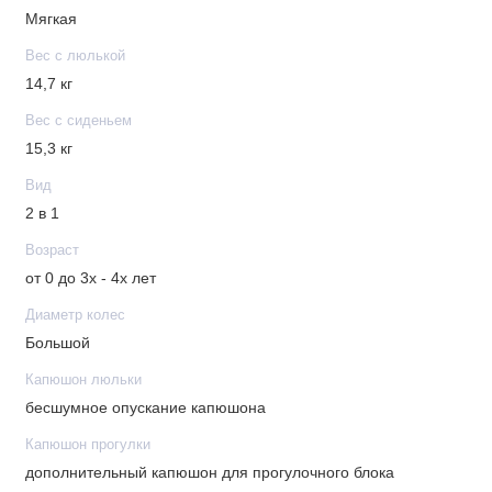
Мягкая
Вес с люлькой
14,7 кг
Вес с сиденьем
15,3 кг
Вид
2 в 1
Возраст
от 0 до 3х - 4х лет
Диаметр колес
Большой
Капюшон люльки
бесшумное опускание капюшона
Капюшон прогулки
дополнительный капюшон для прогулочного блока