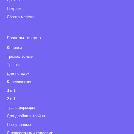
Доставка
Подъем
Сборка мебели
Разделы товаров
Коляски
Трехколёсные
Tрости
Для погодок
Классические
3 в 1
2 в 1
Tрансформеры
Для двойни и тройни
Прогулочные
С поворотными колесами