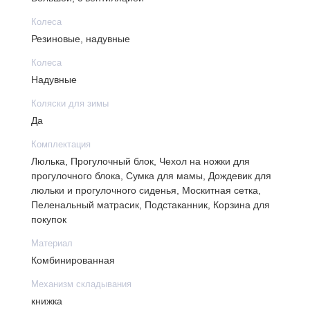
Габариты в собранном виде (д/ш/в) (см):111/60/120
Колеса
см, длина рамы - 79 см, высота от пола до верхнего
Резиновые, надувные
края люльки - 81 см
Передние поворачивающиеся на 360° колеса с
Колеса
фиксатором
Надувные
Тип колеса (помпа, имитация, металл, пластик):
Коляски для зимы
надувные
Да
Комплектация
Люлька, Прогулочный блок, Чехол на ножки для
прогулочного блока, Сумка для мамы, Дождевик для
люльки и прогулочного сиденья, Москитная сетка,
Пеленальный матрасик, Подстаканник, Корзина для
покупок
Материал
Комбинированная
Механизм складывания
книжка