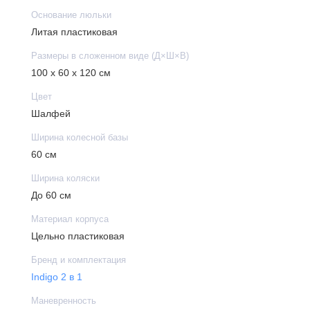
Основание люльки
Литая пластиковая
Размеры в сложенном виде (Д×Ш×В)
100 х 60 х 120 см
Цвет
Шалфей
Ширина колесной базы
60 см
Ширина коляски
До 60 см
Материал корпуса
Цельно пластиковая
Бренд и комплектация
Indigo 2 в 1
Маневренность