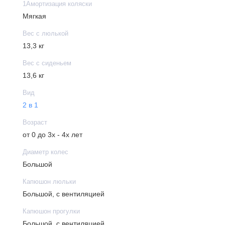
1Амортизация коляски
Регулируемый подголовник люльки, внешняя
Мягкая
регулировка
Ветрозащитный отворот- штормовик на магните
Вес с люлькой
Бесшумное опускание капюшона
13,3 кг
Вентиляционные окошки
Вес с сиденьем
Смотровые окошки под ветрозащитным отворотом
13,6 кг
Ручка для переноски люльки
Вид
Съемный прогулочный блок
2 в 1
Пятиточечные ремни безопасности на прогулочном
блоке
Возраст
Дополнительный капюшон для прогулки
от 0 до 3х - 4х лет
Накидка на ноги
Диаметр колес
Установка прогулочного блока лицом вперед или
Большой
назад
Капюшон люльки
Сумка для багажа
Большой, с вентиляцией
Сумка рюкзак
Москитная сетка
Капюшон прогулки
Чехол от дождя
Большой, с вентиляцией