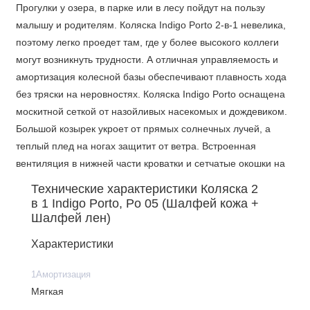
Прогулки у озера, в парке или в лесу пойдут на пользу
малышу и родителям. Коляска Indigo Porto 2-в-1 невелика,
поэтому легко проедет там, где у более высокого коллеги
могут возникнуть трудности. А отличная управляемость и
амортизация колесной базы обеспечивают плавность хода
без тряски на неровностях. Коляска Indigo Porto оснащена
москитной сеткой от назойливых насекомых и дождевиком.
Большой козырек укроет от прямых солнечных лучей, а
теплый плед на ногах защитит от ветра. Встроенная
вентиляция в нижней части кроватки и сетчатые окошки на
балдахине наполняют кроватку прохладным воздухом, не
Технические характеристики Коляска 2
переохлаждая крепко спящего малыша. В наружной
в 1 Indigo Porto, Po 05 (Шалфей кожа +
оболочке коляски используется современный дышащий
Шалфей лен)
водоотталкивающий материал комбинированных цветов.
Характеристики
Регулируемая по высоте кожаная ручка
Эко-кожа вставки
1Амортизация
Пластиковая литая люлька
Мягкая
Система крепления One Touch System