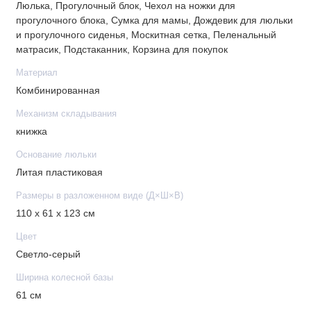
• Накидка на ноги
Люлька, Прогулочный блок, Чехол на ножки для
прогулочного блока, Сумка для мамы, Дождевик для люльки
• Установка: против и по ходу движения
и прогулочного сиденья, Москитная сетка, Пеленальный
матрасик, Подстаканник, Корзина для покупок
Шасси
Материал
Комбинированная
• Металлическая сетка для багажа
• Шарнирные амортизаторы
Механизм складывания
• Резиновые надувные колеса
книжка
• Диаметр колес: 30 см
Основание люльки
• Ширина колесной базы: 61 см
Литая пластиковая
• Центральный тормоз
Размеры в разложенном виде (Д×Ш×В)
Комплектация
110 х 61 х 123 см
• Люлька
Цвет
• Прогулочный блок
Светло-серый
• Шасси
Ширина колесной базы
• Сумка для мамы
61 см
• Антимоскитная сетка