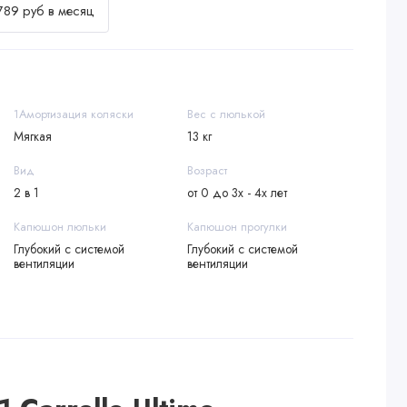
789 руб в месяц
1Амортизация коляски
Вес с люлькой
Мягкая
13 кг
Вид
Возраст
2 в 1
от 0 до 3х - 4х лет
Капюшон люльки
Капюшон прогулки
Глубокий с системой
Глубокий с системой
вентиляции
вентиляции