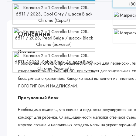
Описание
Люлька
Просторная люлька с эргономической ручкой для переноски, те
ультрафиолетовых лучей upf 50, присутствует дополнительная 
бесшумным открыванием. Капор коляски выполнен из плотн
ЛОГОТИПОМ И НАДПИСЯМИ.
Прогулочный блок
Необходимо отметить, что спинка и подножка регулируются не т
комфорт для ребенка. О защищенности малютки отвечают съемн
жаркого солнца и неприятных осадков малыша укроет огромны