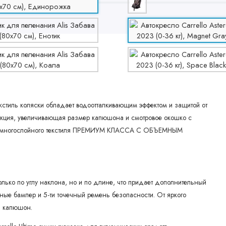
кстиль коляски обладает водоотталкивающим эффектом и защитой от
секция, увеличивающая размер капюшона и смотровое окошко с
ого многослойного текстиля ПРЕМИУМ КЛАССА С ОБЪЕМНЫМ
олько по углу наклона, но и по длине, что придает дополнительный
ые бампер и 5-ти точечный ремень безопасности. От яркого
й капюшон.