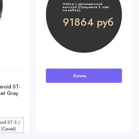
Набор с максимальной
выгодой (Предметов 9, цвет
на выбор)
91864 руб
Купить
В наличии
eroid ST-
Детский матрас AmaroBaby Bio
net Gray
Lat 120x60х12
3680 руб