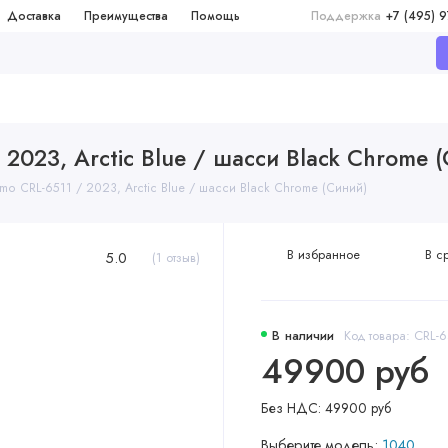
Доставка
Преимущества
Помощь
Поддержка
+7 (495) 
/ 2023, Arctic Blue / шасси Black Chrome 
timo CRL-6511 / 2023, Arctic Blue / шасси Black Chrome (Синий)
В избранное
В с
5.0
(1 отзыв)
В наличии
Код товара: CRL-6
49900 руб
Без НДС: 49900 руб
Выберите модель:
1040