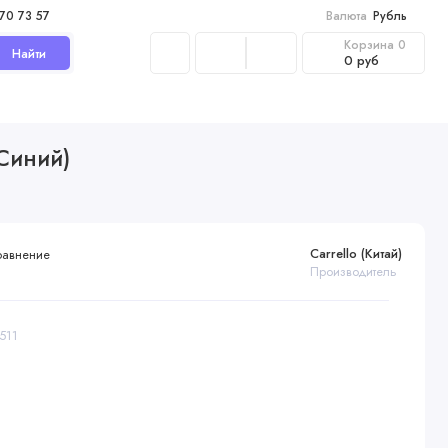
970 73 57
Валюта
Рубль
Корзина
0
Найти
0 руб
(Синий)
Carrello (Китай)
равнение
Производитель
511