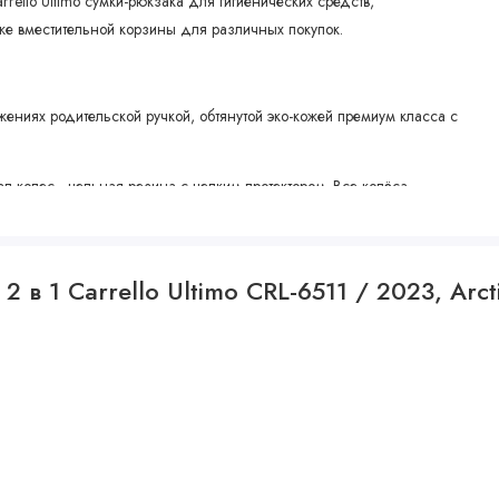
rello Ultimo сумки-рюкзака для гигиенических средств,
кже вместительной корзины для различных покупок.
ениях родительской ручкой, обтянутой эко-кожей премиум класса с
л колес - цельная резина с цепким протектором. Все колёса
быстросъемные.
 в 1 Carrello Ultimo CRL-6511 / 2023, Arc
рамы не нужно зажимать кнопки одновременно, можно нажать кнопку
реноску