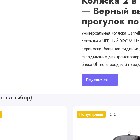
Коляска 2 в 
— Верный в
прогулок по
Универсальная коляска Carrell
покрытием ЧЕРНЫЙ ХРОМ. Ulti
переноски, большое сиденье 
складывание для транспортиро
блока Ultimo вперед или назад
Поделиться
ет на выбор)
5.0
й
Популярный