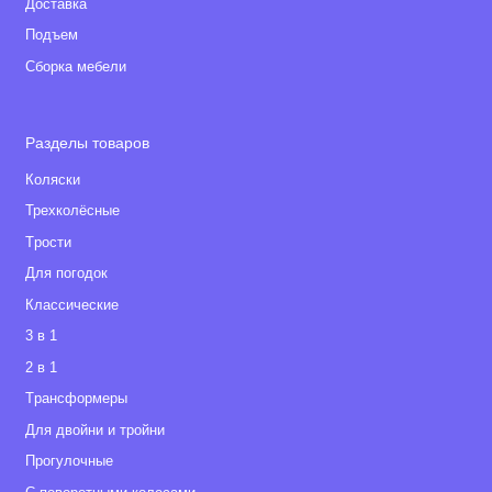
Доставка
Подъем
Сборка мебели
Разделы товаров
Коляски
Трехколёсные
Tрости
Для погодок
Классические
3 в 1
2 в 1
Tрансформеры
Для двойни и тройни
Прогулочные