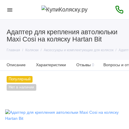
Адаптер для крепления автолюльки
Maxi Cosi на коляску Hartan Bit
Главная
Коляски
Аксессуары и комплектующие для колясок
Адапте
Описание
Характеристики
Отзывы
0
Вопросы и от
Популярный
Нет в наличии