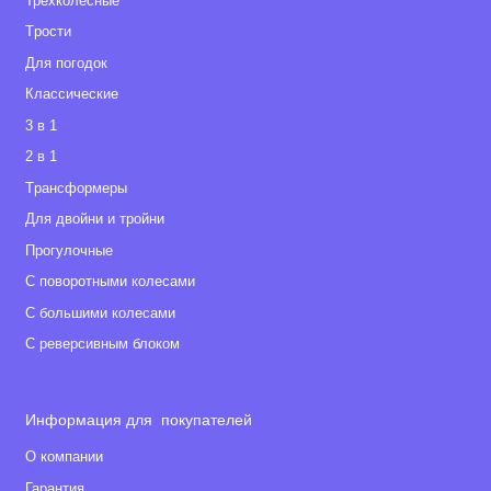
Трехколёсные
Tрости
Для погодок
Классические
3 в 1
2 в 1
Tрансформеры
Для двойни и тройни
Прогулочные
С поворотными колесами
С большими колесами
С реверсивным блоком
Информация для покупателей
О компании
Гарантия