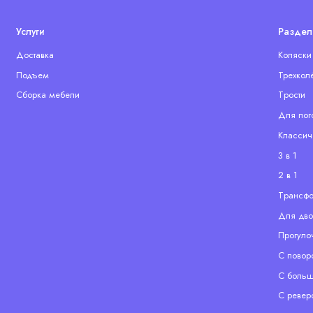
Услуги
Раздел
Доставка
Коляски
Подъем
Трехкол
Сборка мебели
Tрости
Для пог
Классич
3 в 1
2 в 1
Tрансф
Для дво
Прогуло
С повор
С больш
С ревер