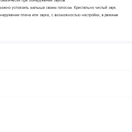
оматически при обнаружении звуков.
ожно успокоить малыша своим голосом. Кристально чистый звук.
аружении плача или звука, с возможностью настройки, в режиме
ажаются на родительском блоке.
в детской.
ри обнаружении звука в детской, даже если звук на мониторе
о чистым звуком.
.
дительском блоке.
), FCC (США).