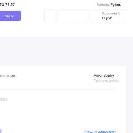
970 73 57
Валюта
Рубль
Корзина
0
Найти
0 руб
Moonybaby
равнение
Производитель
55985
Нашли дешевле?