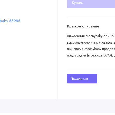
Купить
Краткое описание
Видеоняня Moonybaby 55985 о
высокотехнологичных товаров
технология Moonybaby продлев
подзарядки (в режиме ECO), д
Поделиться