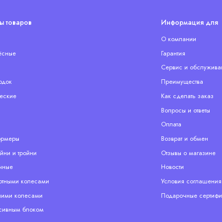
ы товаров
Информация для 
О компании
ёсные
Гарантия
Сервис и обслужива
одок
Преимущества
еские
Как сделать заказ
Вопросы и ответы
Оплата
ормеры
Возврат и обмен
йни и тройни
Отзывы о магазине
чные
Новости
отными колесами
Условия соглашения
ими колесами
Подарочные сертифи
сивным блоком