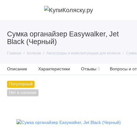
Сумка органайзер Easywalker, Jet
Black (Черный)
Главная
Коляски
Аксессуары и комплектующие для колясок
Сумка 
Описание
Характеристики
Отзывы
0
Вопросы и от
Популярный
Нет в наличии