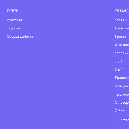
Услуги
Раздел
Доставка
Коляски
Подъем
Трехкол
Сборка мебели
Tрости
Для пог
Классич
3 в 1
2 в 1
Tрансф
Для дво
Прогуло
С повор
С больш
С ревер