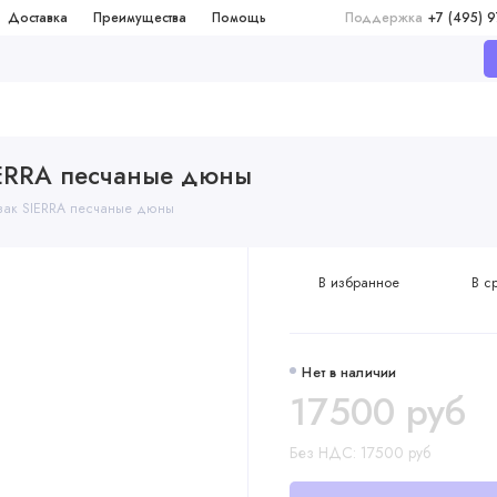
Доставка
Преимущества
Помощь
Поддержка
+7 (495) 
IERRA песчаные дюны
зак SIERRA песчаные дюны
В избранное
В с
Нет в наличии
17500 руб
Без НДС: 17500 руб