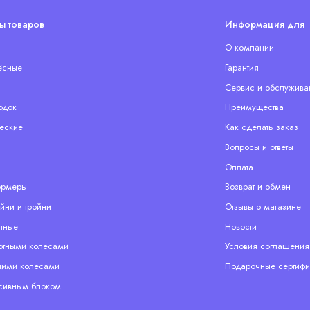
ы товаров
Информация для 
О компании
ёсные
Гарантия
Сервис и обслужива
одок
Преимущества
еские
Как сделать заказ
Вопросы и ответы
Оплата
ормеры
Возврат и обмен
йни и тройни
Отзывы о магазине
чные
Новости
отными колесами
Условия соглашения
ими колесами
Подарочные сертифи
сивным блоком