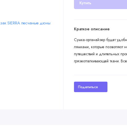
Купить
Краткое описание
Сумка-органайзер будет удоб
лямками, которые позволяют н
путешествий и длительных про
грязеотталкивающей ткани. Вс
Поделиться