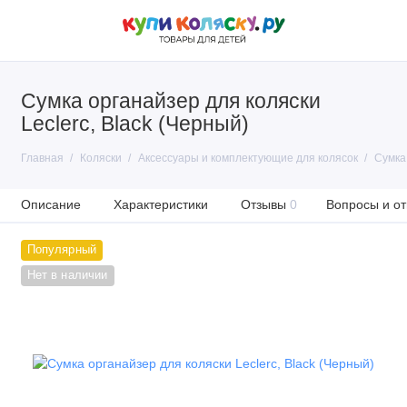
Сумка органайзер для коляски
Leclerc, Black (Черный)
Главная
Коляски
Аксессуары и комплектующие для колясок
Сумка 
Описание
Характеристики
Отзывы
0
Вопросы и от
Популярный
Нет в наличии