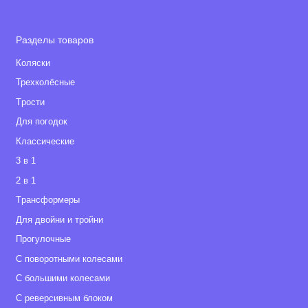
Разделы товаров
Коляски
Трехколёсные
Tрости
Для погодок
Классические
3 в 1
2 в 1
Tрансформеры
Для двойни и тройни
Прогулочные
С поворотными колесами
С большими колесами
С реверсивным блоком